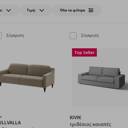
α:
Τιμή:
Όλα τα φίλτρα
Σύγκριση
Σύγκριση
Top Seller
ο
KIVIK
ULLVALLA
τριθέσιος καναπές