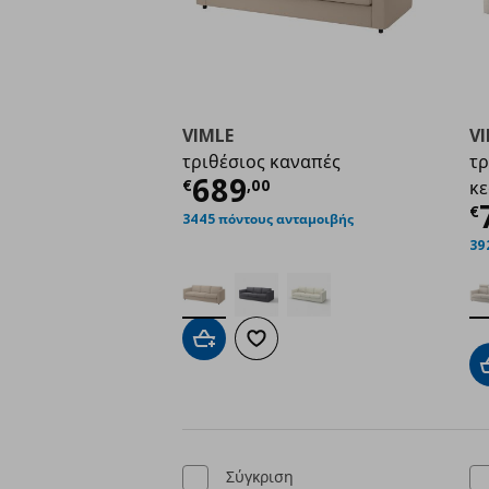
VIMLE
V
τριθέσιος καναπές
τρ
Τρέχουσα τιμή
€ 68
689
€
,
00
κ
Τ
€
3445 πόντους ανταμοιβής
39
Προσθήκη στο καλάθι
Προσθήκη στα αγαπημένα
Σύγκριση