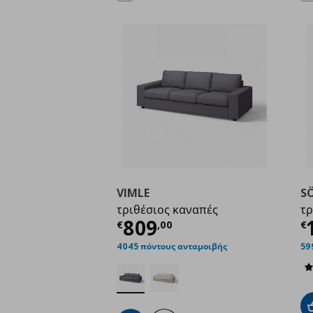
VIMLE
S
τριθέσιος καναπές
τρ
Τρέχουσα τιμή
€ 80
Τ
809
€
,
00
€
4045 πόντους ανταμοιβής
59