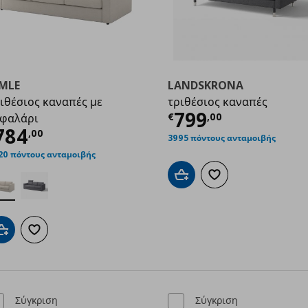
IMLE
LANDSKRONA
ιθέσιος καναπές με
τριθέσιος καναπές
9,00
Τρέχουσα τιμ
799
€
,
00
εφαλάρι
ρέχουσα τιμή
€ 784,00
784
,
00
3995 πόντους ανταμοιβής
20 πόντους ανταμοιβής
Προσθήκη στο καλάθι
Προσθήκη στα αγαπημ
Προσθήκη στο καλάθι
Προσθήκη στα αγαπημένα
Σύγκριση
Σύγκριση