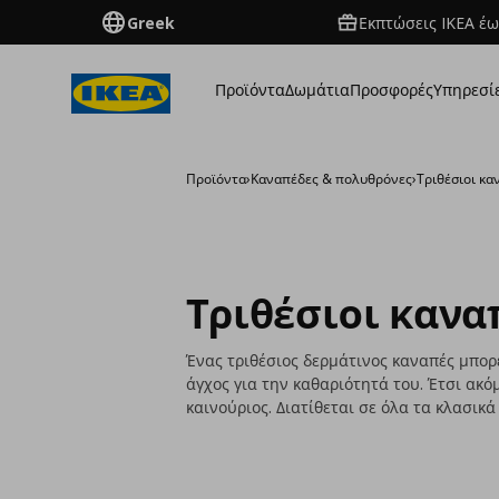
Greek
Εκπτώσεις IKEA έω
Προϊόντα
Δωμάτια
Προσφορές
Υπηρεσί
Προϊόντα
›
Καναπέδες & πολυθρόνες
›
Τριθέσιοι κα
Τριθέσιοι κανα
Ένας τριθέσιος δερμάτινος καναπές μπορ
άγχος για την καθαριότητά του. Έτσι ακό
καινούριος. Διατίθεται σε όλα τα κλασικ