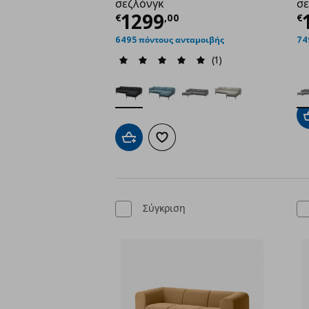
σεζλόνγκ
σε
Τρέχουσα τιμή
€ 129
Τ
1299
€
,
00
€
6495 πόντους ανταμοιβής
74
(1)
Προσθήκη στο καλάθι
Προσθήκη στα αγαπημένα
Σύγκριση