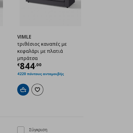
VIMLE
τριθέσιος καναπές με
ή
€ 799,00
κεφαλάρι με πλατιά
μπράτσα
Τρέχουσα τιμή
€ 844,00
844
€
,
00
4220 πόντους ανταμοιβής
ένα
Προσθήκη στο καλάθι
Προσθήκη στα αγαπημένα
Σύγκριση