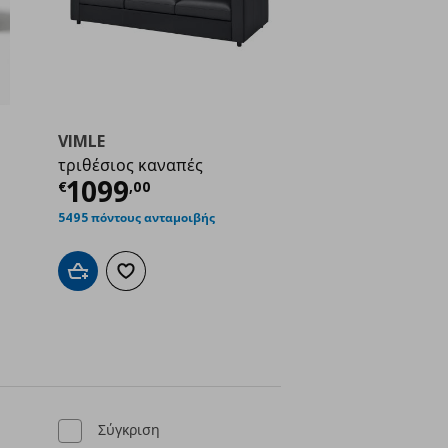
VIMLE
τριθέσιος καναπές
ή
€ 1799,00
Τρέχουσα τιμή
€ 1099,00
1099
€
,
00
5495 πόντους ανταμοιβής
Προσθήκη στο καλάθι
Προσθήκη στα αγαπημένα
ένα
Σύγκριση