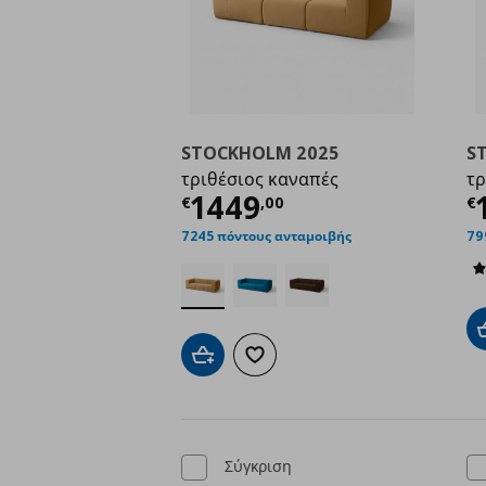
STOCKHOLM 2025
S
τριθέσιος καναπές
τρ
Τρέχουσα τιμή
€ 14
Τ
1449
€
,
00
€
7245 πόντους ανταμοιβής
79
Προσθήκη στο καλάθι
Προσθήκη στα αγαπημένα
Σύγκριση