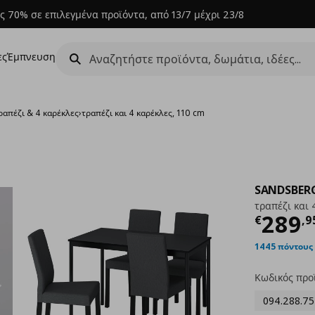
ς 70% σε επιλεγμένα προϊόντα, από 13/7 μέχρι 23/8
ες
Έμπνευση
ραπέζι & 4 καρέκλες
›
τραπέζι και 4 καρέκλες, 110 cm
SANDSBER
τραπέζι και 
Τρέχ
289
€
,
9
1445 πόντους
Κωδικός προ
094.288.75