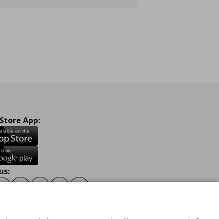
 Store App:
us:
ook
Instagram
TikTok
Youtube
Pinterest
Twitter