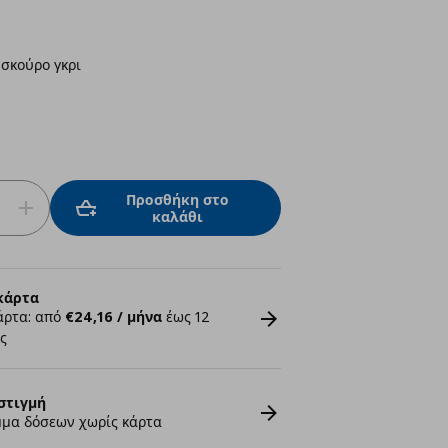
 σκούρο γκρι
Προσθήκη στο
καλάθι
κάρτα
άρτα: από
€24,16 / μήνα
έως 12
ς
στιγμή
μα δόσεων χωρίς κάρτα