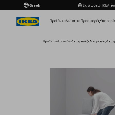
Greek
Εκπτώσεις IKEA έω
Προϊόντα
Δωμάτια
Προσφορές
Υπηρεσί
Προϊόντα
›
Τραπέζια
›
Σετ τραπέζι & καρέκλες
›
Σετ τ