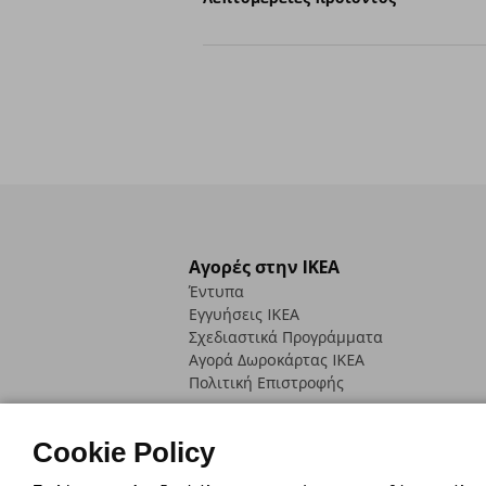
Αγορές στην IKEA
Έντυπα
Εγγυήσεις IKEA
Σχεδιαστικά Προγράμματα
Αγορά Δωρoκάρτας IKEA
Πολιτική Επιστροφής
Cookie Policy