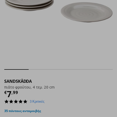
SANDSKÄDDA
πιάτο φρούτου, 4 τεμ. 20 cm
Τρέχουσα τιμή
€ 7,99
7
€
,
99
5.0
3 Κριτικές
star
rating
35 πόντους ανταμοιβής