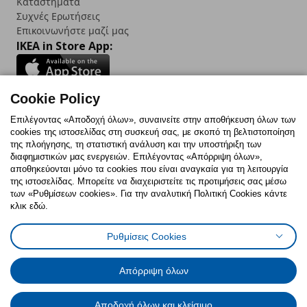
Καταστήματα
Συχνές Ερωτήσεις
Επικοινωνήστε μαζί μας
IKEA in Store App:
Cookie Policy
Follow us:
Επιλέγοντας «Αποδοχή όλων», συναινείτε στην αποθήκευση όλων των
cookies της ιστοσελίδας στη συσκευή σας, με σκοπό τη βελτιστοποίηση
Facebook
Instagram
TikTok
Youtube
Pinterest
Twitter
της πλοήγησης, τη στατιστική ανάλυση και την υποστήριξη των
διαφημιστικών μας ενεργειών. Επιλέγοντας «Απόρριψη όλων»,
αποθηκεύονται μόνο τα cookies που είναι αναγκαία για τη λειτουργία
της ιστοσελίδας. Μπορείτε να διαχειριστείτε τις προτιμήσεις σας μέσω
των «Ρυθμίσεων cookies». Για την αναλυτική Πολιτική Cookies κάντε
κλικ εδώ.
Πολιτική Cookies
Δήλωση ψηφιακής προσβασιμότητας
Ρυθμίσεις Cookies
Ρυθμίσεις cookies
Όροι Χρήσης
Γενική Πολιτική Προσωπικών Δεδομένων
Πολιτική Προσωπικών Δεδομένων για ΙΚΕΑ.gr
Απόρριψη όλων
Κώδικας Καταναλωτικής Δεοντολογίας
Αποδοχή όλων και κλείσιμο