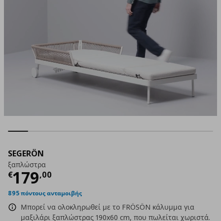
SEGERÖN
ξαπλώστρα
Τρέχουσα τιμή
€ 179,00
179
€
,
00
895 πόντους ανταμοιβής
Μπορεί να ολοκληρωθεί με το FRÖSÖN κάλυμμα για
μαξιλάρι ξαπλώστρας 190x60 cm, που πωλείται χωριστά.