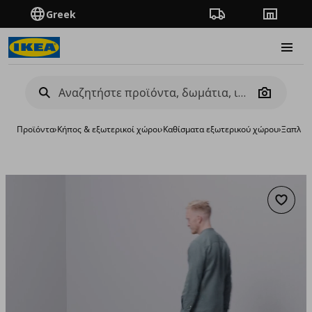
Greek
Πορεία παραγγελίας
Καταστή
Burge
Camera
Προϊόντα
›
Κήπος & εξωτερικοί χώροι
›
Καθίσματα εξωτερικού χώρου
›
Ξαπλώστ
Προσθή