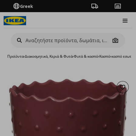
Greek
Πορεία παραγγελίας
Καταστή
Burge
Camera
Προϊόντα
›
Διακοσμητικά, Κεριά & Φυτά
›
Φυτά & κασπό
›
Κασπό
›
κασπό εσωτερ
Προσθή