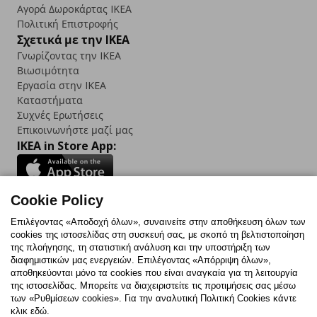
Αγορά Δωρoκάρτας IKEA
Πολιτική Επιστροφής
Σχετικά με την IKEA
Γνωρίζοντας την IKEA
Βιωσιμότητα
Εργασία στην IKEA
Καταστήματα
Συχνές Ερωτήσεις
Επικοινωνήστε μαζί μας
IKEA in Store App:
Cookie Policy
Follow us:
Επιλέγοντας «Αποδοχή όλων», συναινείτε στην αποθήκευση όλων των
cookies της ιστοσελίδας στη συσκευή σας, με σκοπό τη βελτιστοποίηση
Facebook
Instagram
TikTok
Youtube
Pinterest
Twitter
της πλοήγησης, τη στατιστική ανάλυση και την υποστήριξη των
διαφημιστικών μας ενεργειών. Επιλέγοντας «Απόρριψη όλων»,
αποθηκεύονται μόνο τα cookies που είναι αναγκαία για τη λειτουργία
της ιστοσελίδας. Μπορείτε να διαχειριστείτε τις προτιμήσεις σας μέσω
των «Ρυθμίσεων cookies». Για την αναλυτική Πολιτική Cookies κάντε
κλικ εδώ.