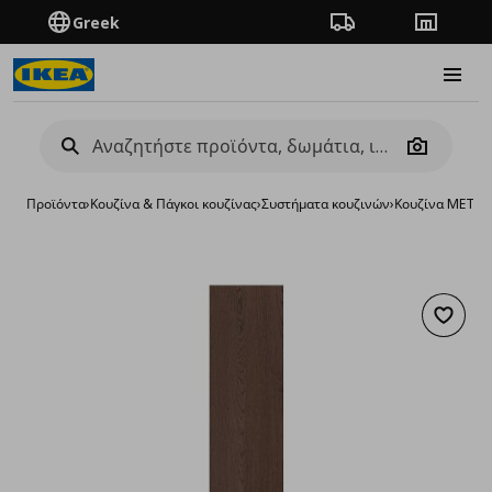
Greek
Πορεία παραγγελίας
Καταστή
Burge
Camera
Προϊόντα
›
Κουζίνα & Πάγκοι κουζίνας
›
Συστήματα κουζινών
›
Κουζίνα METO
Προσθή