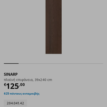
SINARP
πλαϊνή επιφάνεια, 39x240 cm
Τρέχουσα τιμή
€ 125,00
125
€
,
00
625 πόντους ανταμοιβής
204.041.42