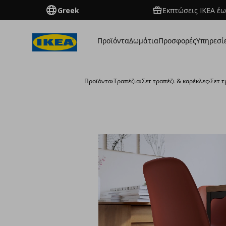
Greek
Εκπτώσεις IKEA έω
Προϊόντα
Δωμάτια
Προσφορές
Υπηρεσί
Προϊόντα
›
Τραπέζια
›
Σετ τραπέζι & καρέκλες
›
Σετ τ