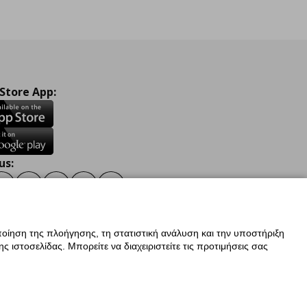
 Store App:
us:
ook
Instagram
TikTok
Youtube
Pinterest
Twitter
οίηση της πλοήγησης, τη στατιστική ανάλυση και την υποστήριξη
 ιστοσελίδας. Μπορείτε να διαχειριστείτε τις προτιμήσεις σας
ν Δεδομένων