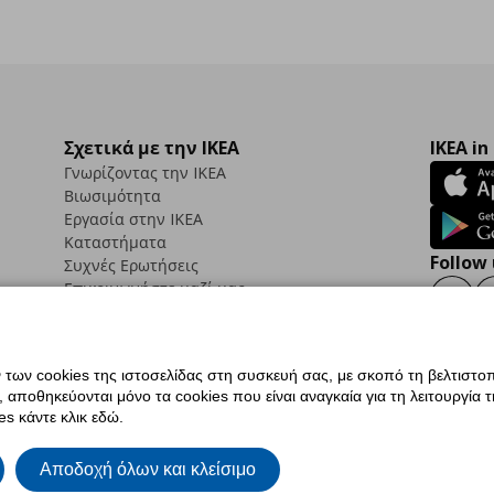
Σχετικά με την IKEA
IKEA in
Γνωρίζοντας την IKEA
Βιωσιμότητα
Εργασία στην IKEA
Καταστήματα
Follow 
Συχνές Ερωτήσεις
Επικοινωνήστε μαζί μας
Faceb
ων cookies της ιστοσελίδας στη συσκευή σας, με σκοπό τη βελτιστοπ
ποθηκεύονται μόνο τα cookies που είναι αναγκαία για τη λειτουργία της
ς προσβασιμότητας
Ρυθμίσεις cookies
Όροι Χρήσης
Γενική Πολιτική Προσωπικώ
s κάντε κλικ εδώ.
ια ΙΚΕΑ.gr
Κώδικας Καταναλωτικής Δεοντολογίας
Αποδοχή όλων και κλείσιμο