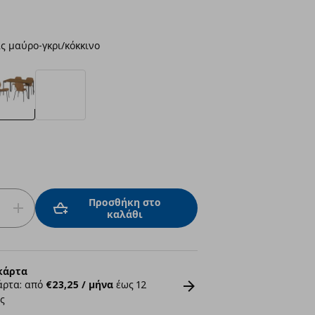
ς μαύρο-γκρι/κόκκινο
Προσθήκη στο
καλάθι
κάρτα
άρτα: από
€23,25 / μήνα
έως 12
ς