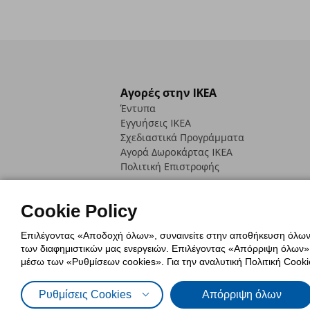
Αγορές στην IKEA
Έντυπα
Εγγυήσεις IKEA
Σχεδιαστικά Προγράμματα
Αγορά Δωρoκάρτας IKEA
Πολιτική Επιστροφής
Cookie Policy
Επιλέγοντας «Αποδοχή όλων», συναινείτε στην αποθήκευση όλων τ
των διαφημιστικών μας ενεργειών. Επιλέγοντας «Απόρριψη όλων», α
Πολιτική Cookies
Δήλωση ψηφιακή
μέσω των «Ρυθμίσεων cookies». Για την αναλυτική Πολιτική Cookie
Πολιτική Προσωπικών Δεδομένων γ
Ρυθμίσεις Cookies
Απόρριψη όλων