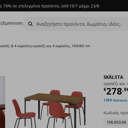
ς 70% σε επιλεγμένα προϊόντα, από 13/7 μέχρι 23/8
ες
Έμπνευση
ραπέζι & 4 καρέκλες
›
τραπέζι και 4 καρέκλες, 140x80 cm
SKÅLSTA
τραπέζι και 
Τρέχ
278
€
,
9
1390 πόντους
Κωδικός προ
196.093.66