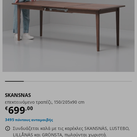
SKANSNAS
επεκτεινόμενο τραπέζι, 150/205x90 cm
Τρέχουσα τιμή
€ 699,00
699
€
,
00
3495 πόντους ανταμοιβής
Συνδυάζεται καλά με τις καρέκλες SKANSNÄS, LUSTEBO,
LILLÅNÄS και GRÖNSTA, πωλούνται χωριστά.