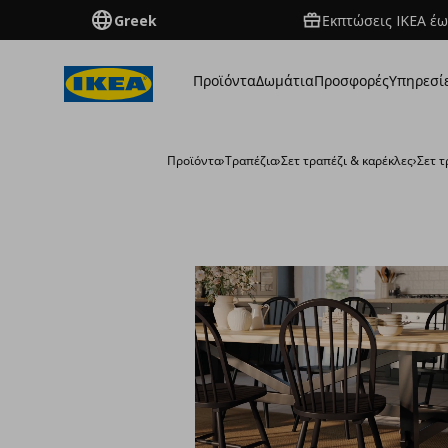
Greek
Εκπτώσεις IKEA έω
Προϊόντα
Δωμάτια
Προσφορές
Υπηρεσί
Προϊόντα
›
Τραπέζια
›
Σετ τραπέζι & καρέκλες
›
Σετ τ