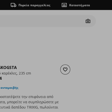
Πορεία παραγγελίας
Καταστήματα
Camera
SKOGSTA
Προσθήκη στα αγαπημένα
6 καρέκλες, 235 cm
ουσα τιμή
€ 968,94
4
 ανταμοιβής
ροστατέψετε την επιφάνεια από
ατα, μπορείτε να συμπληρώσετε με
υτικά δαπέδου TRIXIG, πωλούνται