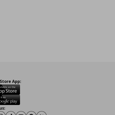
 Store App:
us: