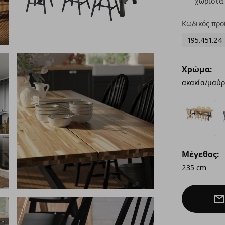
χωριστά.
Κωδικός προ
195.451.24
Χρώμα:
ακακία/μαύρ
Μέγεθος:
235 cm