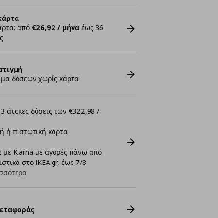
κάρτα
άρτα: από
€26,92 / μήνα
έως 36
ς
στιγμή
μα δόσεων χωρίς κάρτα
3 άτοκες δόσεις των €322,98 /
ή ή πιστωτική κάρτα
 με Klarna με αγορές πάνω από
στικά στο IKEA.gr, έως 7/8
σσότερα
Μεταφοράς