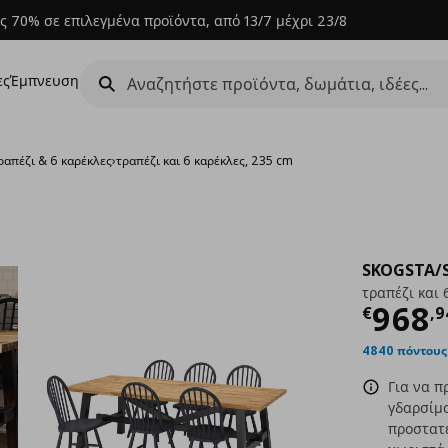
ς 70% σε επιλεγμένα προϊόντα, από 13/7 μέχρι 23/8
ες
Έμπνευση
ραπέζι & 6 καρέκλες
›
τραπέζι και 6 καρέκλες, 235 cm
SKOGSTA/
τραπέζι και 
Τρέχ
968
€
,
9
4840 πόντους
Για να π
γδαρσίμ
προστατε