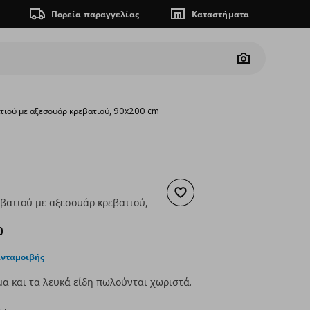
Πορεία παραγγελίας
Καταστήματα
Camera
τιού με αξεσουάρ κρεβατιού, 90x200 cm
Προσθήκη στα αγαπημένα
εβατιού με αξεσουάρ κρεβατιού,
ουσα τιμή
€ 189,00
0
ανταμοιβής
α και τα λευκά είδη πωλούνται χωριστά.