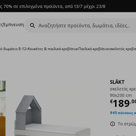
ς 70% σε επιλεγμένα προϊόντα, από 13/7 μέχρι 23/8
ες
Έμπνευση
κό δωμάτιο 8-12
›
Κουκέτες & παιδικά κρεβάτια
›
Παιδικά κρεβάτια
›
σκελετός κρεβα
SLÄKT
σκελετός κρ
90x200 cm
Τρέχ
189
€
,
0
945 πόντους 
Το στρώμ