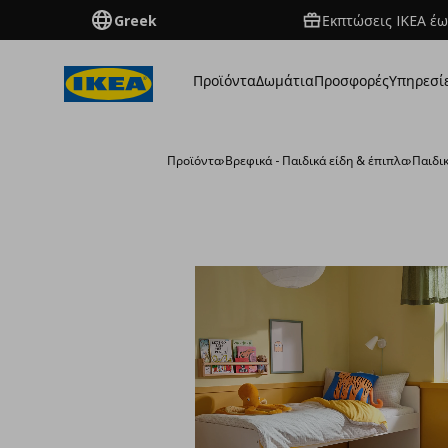
Greek
Εκπτώσεις IKEA έω
Προϊόντα
Δωμάτια
Προσφορές
Υπηρεσί
Προϊόντα
›
Βρεφικά - Παιδικά είδη & έπιπλα
›
Παιδι