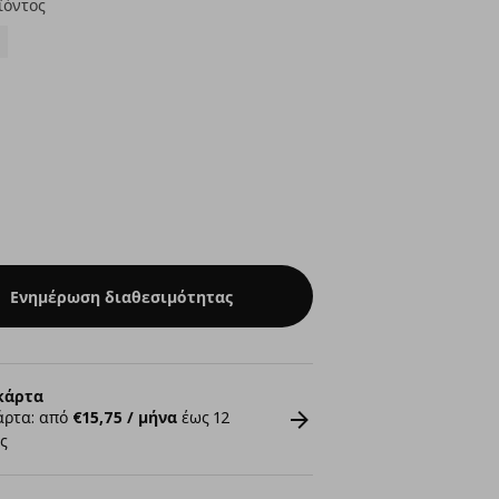
ϊόντος
Ενημέρωση διαθεσιμότητας
κάρτα
άρτα: από
€15,75 / μήνα
έως 12
ς