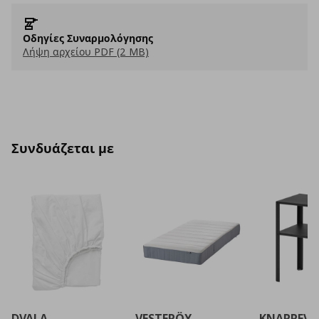
Οδηγίες Συναρμολόγησης
Λήψη αρχείου PDF (2 MB)
Συνδυάζεται με
DVALA
VESTERÖY
KNARREVI