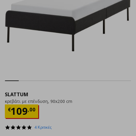
SLATTUM
κρεβάτι με επένδυση, 90x200 cm
Τρέχουσα τιμή
€ 109,00
109
€
,
00
5.0
4 Κριτικές
star