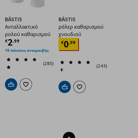
BÄSTIS
BÄSTIS
Ανταλλακτικό
ρόλερ καθαρισμού
ρολού καθαρισμού
χνουδιού
Τρέχουσα τιμή
€ 2,99
2
Τρέχουσα τιμή
€ 0
€
,
99
0
€
,
99
10 πόντους ανταμοιβής
(285)
(243)
Προσθήκη στο καλάθι
Προσθήκη στα αγαπημένα
Προσθήκη στο καλάθι
Προσθήκη στα αγαπημένα
Back To Top