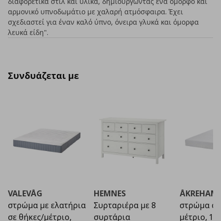
διαφορετικά στιλ και υλικά, δημιουργώντας ένα όμορφο και
αρμονικό υπνοδωμάτιο με χαλαρή ατμόσφαιρα. Έχει
σχεδιαστεί για έναν καλό ύπνο, όνειρα γλυκά και όμορφα
λευκά είδη".
Συνδυάζεται με
VALEVÅG
HEMNES
ÅKREHAM
στρώμα με ελατήρια
Συρταριέρα με 8
στρώμα α
σε θήκες/μέτριο,
συρτάρια
μέτριο, 14