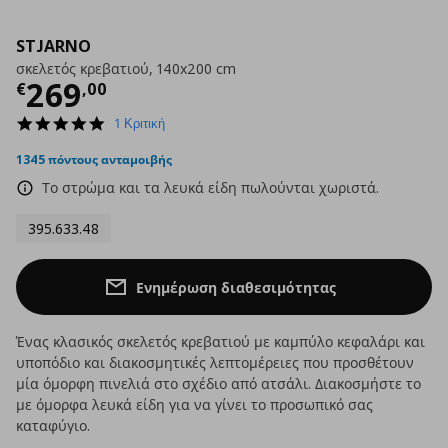
STJARNO
σκελετός κρεβατιού, 140x200 cm
Τρέχουσα τιμή
€ 269,00
269
€
,
00
5.0
1 Κριτική
star
rating
1345 πόντους ανταμοιβής
Το στρώμα και τα λευκά είδη πωλούνται χωριστά.
395.633.48
Ενημέρωση διαθεσιμότητας
Ένας κλασικός σκελετός κρεβατιού με καμπύλο κεφαλάρι και
υποπόδιο και διακοσμητικές λεπτομέρειες που προσθέτουν
μία όμορφη πινελιά στο σχέδιο από ατσάλι. Διακοσμήστε το
με όμορφα λευκά είδη για να γίνει το προσωπικό σας
καταφύγιο.