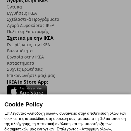
Αγορές στην IKEA
Έντυπα
Εγγυήσεις IKEA
Σχεδιαστικά Προγράμματα
Αγορά Δωρoκάρτας IKEA
Πολιτική Επιστροφής
Σχετικά με την IKEA
Γνωρίζοντας την IKEA
Βιωσιμότητα
Εργασία στην IKEA
Καταστήματα
Συχνές Ερωτήσεις
Επικοινωνήστε μαζί μας
IKEA in Store App:
Cookie Policy
Follow us:
Επιλέγοντας «Αποδοχή όλων», συναινείτε στην αποθήκευση όλων των
cookies της ιστοσελίδας στη συσκευή σας, με σκοπό τη βελτιστοποίηση
Facebook
Instagram
TikTok
Youtube
Pinterest
Twitter
της πλοήγησης, τη στατιστική ανάλυση και την υποστήριξη των
διαφημιστικών μας ενεργειών. Επιλέγοντας «Απόρριψη όλων»,