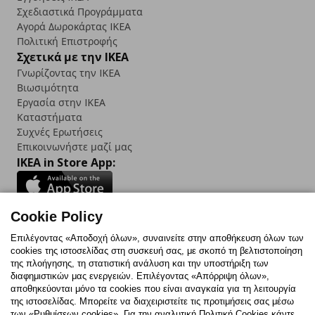
Σχεδιαστικά Προγράμματα
Αγορά Δωρoκάρτας IKEA
Πολιτική Επιστροφής
Σχετικά με την IKEA
Γνωρίζοντας την IKEA
Βιωσιμότητα
Εργασία στην IKEA
Καταστήματα
Συχνές Ερωτήσεις
Επικοινωνήστε μαζί μας
IKEA in Store App:
Cookie Policy
Follow us:
Επιλέγοντας «Αποδοχή όλων», συναινείτε στην αποθήκευση όλων των
cookies της ιστοσελίδας στη συσκευή σας, με σκοπό τη βελτιστοποίηση
Facebook
Instagram
TikTok
Youtube
Pinterest
Twitter
της πλοήγησης, τη στατιστική ανάλυση και την υποστήριξη των
διαφημιστικών μας ενεργειών. Επιλέγοντας «Απόρριψη όλων»,
αποθηκεύονται μόνο τα cookies που είναι αναγκαία για τη λειτουργία
της ιστοσελίδας. Μπορείτε να διαχειριστείτε τις προτιμήσεις σας μέσω
των «Ρυθμίσεων cookies». Για την αναλυτική Πολιτική Cookies κάντε