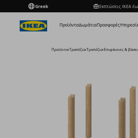
Greek
Εκπτώσεις IKEA έω
Προϊόντα
Δωμάτια
Προσφορές
Υπηρεσί
Προϊόντα
›
Τραπέζια
›
Τραπέζια
›
Επιφάνειες & βάσε