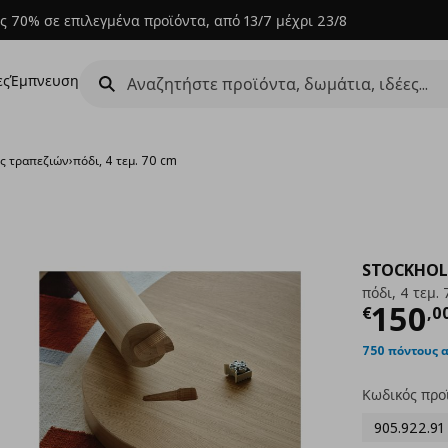
ς 70% σε επιλεγμένα προϊόντα, από 13/7 μέχρι 23/8
ες
Έμπνευση
ις τραπεζιών
›
πόδι, 4 τεμ. 70 cm
STOCKHOL
πόδι, 4 τεμ.
Τρέχ
150
€
,
0
750 πόντους 
Κωδικός προ
905.922.91