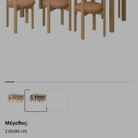
Μέγεθος:
230x90 cm