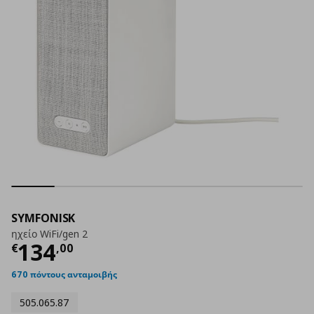
SYMFONISK
ηχείο WiFi/gen 2
Τρέχουσα τιμή
€ 134,00
134
€
,
00
670 πόντους ανταμοιβής
505.065.87