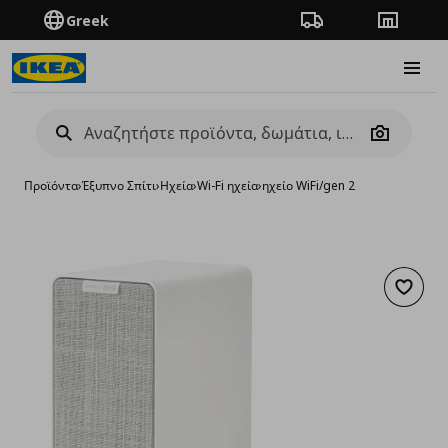
Greek
Πορεία παραγγελίας
Καταστή
Burge
Camera
Προϊόντα
›
Έξυπνο Σπίτι
›
Ηχεία
›
Wi-Fi ηχεία
›
ηχείο WiFi/gen 2
Προσθή