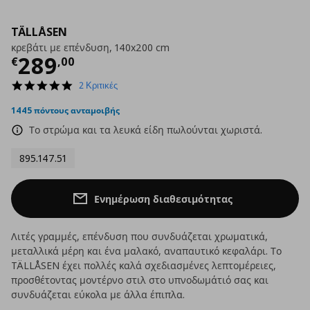
TÄLLÅSEN
κρεβάτι με επένδυση, 140x200 cm
Τρέχουσα τιμή
€ 289,00
289
€
,
00
5.0
2 Κριτικές
star
rating
1445 πόντους ανταμοιβής
Το στρώμα και τα λευκά είδη πωλούνται χωριστά.
895.147.51
Ενημέρωση διαθεσιμότητας
Λιτές γραμμές, επένδυση που συνδυάζεται χρωματικά,
μεταλλικά μέρη και ένα μαλακό, αναπαυτικό κεφαλάρι. Το
TÄLLÅSEN έχει πολλές καλά σχεδιασμένες λεπτομέρειες,
προσθέτοντας μοντέρνο στιλ στο υπνοδωμάτιό σας και
συνδυάζεται εύκολα με άλλα έπιπλα.