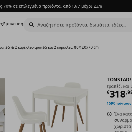
ς 70% σε επιλεγμένα προϊόντα, από 13/7 μέχρι 23/8
ες
Έμπνευση
ραπέζι & 2 καρέκλες
›
τραπέζι και 2 καρέκλες, 80/120x70 cm
TONSTAD/
τραπέζι και 
Τρέχ
318
€
,
9
1590 πόντους
Ένα κατσ
συναρμολ
χωριστά 