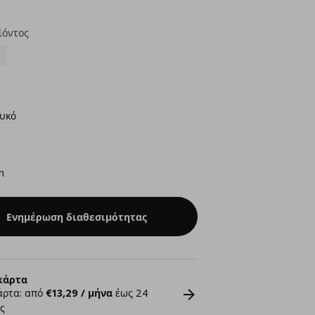
ϊόντος
υκό
m
Ενημέρωση διαθεσιμότητας
κάρτα
άρτα: από
€13,29 / μήνα
έως 24
ς