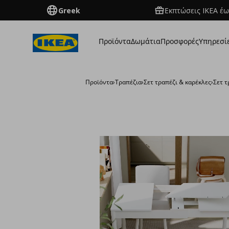
Greek
Εκπτώσεις IKEA έω
Προϊόντα
Δωμάτια
Προσφορές
Υπηρεσί
Προϊόντα
›
Τραπέζια
›
Σετ τραπέζι & καρέκλες
›
Σετ τ