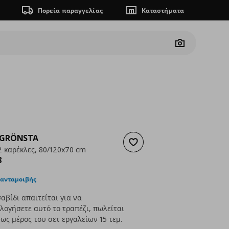
Πορεία παραγγελίας
Καταστήματα
Camera
GRÖNSTA
Προσθήκη στα αγαπημένα
2 καρέκλες, 80/120x70 cm
ουσα τιμή
€ 318,98
8
 ανταμοιβής
αβίδι απαιτείται για να
ογήσετε αυτό το τραπέζι, πωλείται
ως μέρος του σετ εργαλείων 15 τεμ.