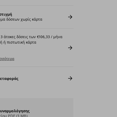
στιγμή
μα δόσεων χωρίς κάρτα
3 άτοκες δόσεις των €106,33 / μήνα
ή ή πιστωτική κάρτα
σσότερα
Μεταφοράς
Συναρμολόγησης
ίου PDF (3 MB)