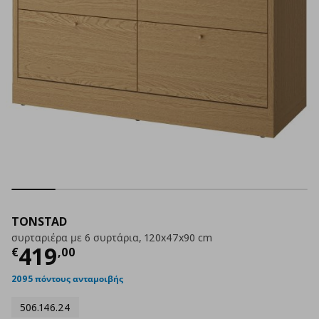
TONSTAD
συρταριέρα με 6 συρτάρια, 120x47x90 cm
Τρέχουσα τιμή
€ 419,00
419
€
,
00
2095 πόντους ανταμοιβής
506.146.24