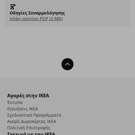
Οδηγίες Συναρμολόγησης
Λήψη αρχείου PDF (3 MB)
Back To Top
Αγορές στην IKEA
Έντυπα
Εγγυήσεις IKEA
Σχεδιαστικά Προγράμματα
Αγορά Δωρoκάρτας IKEA
Πολιτική Επιστροφής
Σχετικά με την IKEA