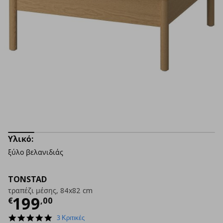
Υλικό:
ξύλο βελανιδιάς
TONSTAD
τραπέζι μέσης, 84x82 cm
Τρέχουσα τιμή
€ 199,00
199
€
,
00
5.0
3 Κριτικές