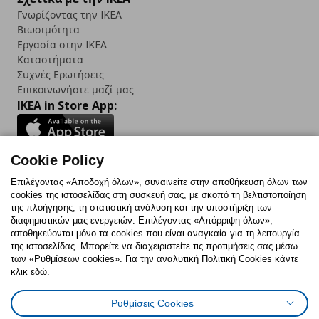
Γνωρίζοντας την IKEA
Βιωσιμότητα
Εργασία στην IKEA
Καταστήματα
Συχνές Ερωτήσεις
Επικοινωνήστε μαζί μας
IKEA in Store App:
Cookie Policy
Follow us:
Επιλέγοντας «Αποδοχή όλων», συναινείτε στην αποθήκευση όλων των
cookies της ιστοσελίδας στη συσκευή σας, με σκοπό τη βελτιστοποίηση
Facebook
Instagram
TikTok
Youtube
Pinterest
Twitter
της πλοήγησης, τη στατιστική ανάλυση και την υποστήριξη των
διαφημιστικών μας ενεργειών. Επιλέγοντας «Απόρριψη όλων»,
αποθηκεύονται μόνο τα cookies που είναι αναγκαία για τη λειτουργία
της ιστοσελίδας. Μπορείτε να διαχειριστείτε τις προτιμήσεις σας μέσω
των «Ρυθμίσεων cookies». Για την αναλυτική Πολιτική Cookies κάντε
κλικ εδώ.
Πολιτική Cookies
Δήλωση ψηφιακής προσβασιμότητας
Ρυθμίσεις Cookies
Ρυθμίσεις cookies
Όροι Χρήσης