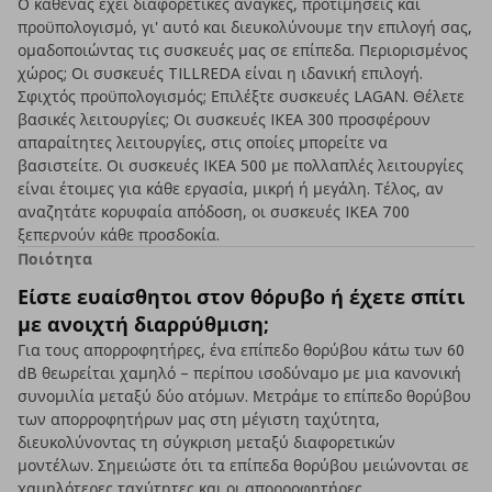
Ο καθένας έχει διαφορετικές ανάγκες, προτιμήσεις και
προϋπολογισμό, γι' αυτό και διευκολύνουμε την επιλογή σας,
ομαδοποιώντας τις συσκευές μας σε επίπεδα. Περιορισμένος
χώρος; Οι συσκευές TILLREDA είναι η ιδανική επιλογή.
Σφιχτός προϋπολογισμός; Επιλέξτε συσκευές LAGAN. Θέλετε
βασικές λειτουργίες; Οι συσκευές IKEA 300 προσφέρουν
απαραίτητες λειτουργίες, στις οποίες μπορείτε να
βασιστείτε. Οι συσκευές IKEA 500 με πολλαπλές λειτουργίες
είναι έτοιμες για κάθε εργασία, μικρή ή μεγάλη. Τέλος, αν
αναζητάτε κορυφαία απόδοση, οι συσκευές IKEA 700
ξεπερνούν κάθε προσδοκία.
Ποιότητα
Είστε ευαίσθητοι στον θόρυβο ή έχετε σπίτι
με ανοιχτή διαρρύθμιση;
Για τους απορροφητήρες, ένα επίπεδο θορύβου κάτω των 60
dB θεωρείται χαμηλό – περίπου ισοδύναμο με μια κανονική
συνομιλία μεταξύ δύο ατόμων. Μετράμε το επίπεδο θορύβου
των απορροφητήρων μας στη μέγιστη ταχύτητα,
διευκολύνοντας τη σύγκριση μεταξύ διαφορετικών
μοντέλων. Σημειώστε ότι τα επίπεδα θορύβου μειώνονται σε
χαμηλότερες ταχύτητες και οι απορροφητήρες