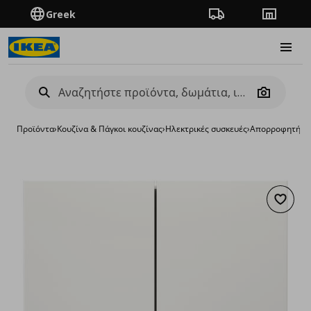
Greek
Πορεία παραγγελίας
Καταστή
Burge
Camera
Προϊόντα
›
Κουζίνα & Πάγκοι κουζίνας
›
Ηλεκτρικές συσκευές
›
Απορροφητήρες
Προσθή