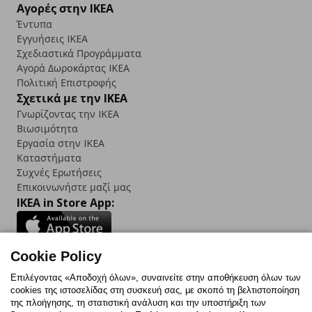
Αγορές στην IKEA
Έντυπα
Εγγυήσεις IKEA
Σχεδιαστικά Προγράμματα
Αγορά Δωρoκάρτας IKEA
Πολιτική Επιστροφής
Σχετικά με την IKEA
Γνωρίζοντας την IKEA
Βιωσιμότητα
Εργασία στην IKEA
Καταστήματα
Συχνές Ερωτήσεις
Επικοινωνήστε μαζί μας
IKEA in Store App:
Cookie Policy
Follow us:
Επιλέγοντας «Αποδοχή όλων», συναινείτε στην αποθήκευση όλων των
cookies της ιστοσελίδας στη συσκευή σας, με σκοπό τη βελτιστοποίηση
Facebook
Instagram
TikTok
Youtube
Pinterest
Twitter
της πλοήγησης, τη στατιστική ανάλυση και την υποστήριξη των