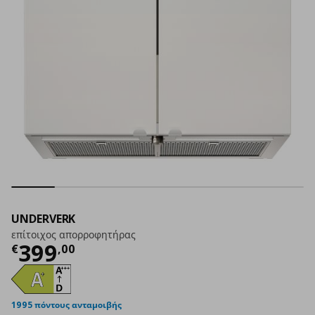
UNDERVERK
επίτοιχος απορροφητήρας
Τρέχουσα τιμή
€ 399,00
399
€
,
00
1995 πόντους ανταμοιβής