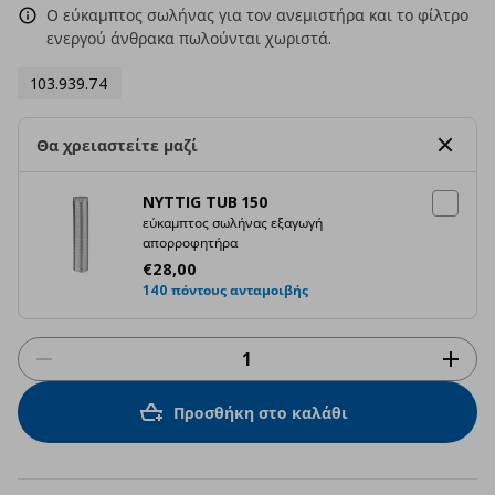
Ο εύκαμπτος σωλήνας για τον ανεμιστήρα και το φίλτρο
ενεργού άνθρακα πωλούνται χωριστά.
103.939.74
Θα χρειαστείτε μαζί
NYTTIG TUB 150
εύκαμπτος σωλήνας εξαγωγή
απορροφητήρα
Τρέχουσα τιμή
€ 28,00
€
28
,
00
140 πόντους ανταμοιβής
Προσθήκη στο καλάθι