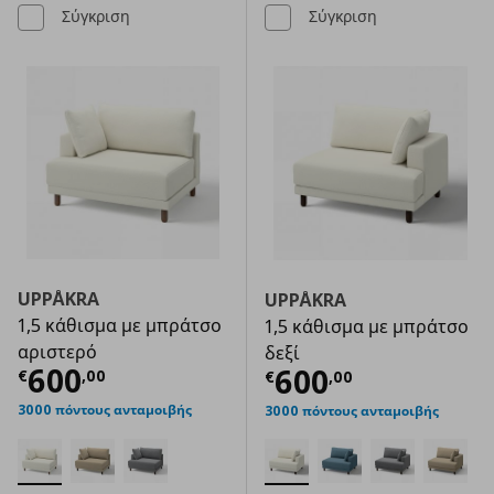
Σύγκριση
Σύγκριση
UPPÅKRA
UPPÅKRA
1,5 κάθισμα με μπράτσο
1,5 κάθισμα με μπράτσο
αριστερό
δεξί
Τρέχουσα τιμή
€ 600,00
600
Τρέχουσα τιμ
600
€
,
00
€
,
00
3000 πόντους ανταμοιβής
3000 πόντους ανταμοιβής