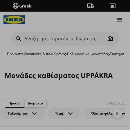
Greek
Πορεία παραγγελίας
Καταστή
Burge
Camera
Προϊόντα
›
Καναπέδες & πολυθρόνες
›
Πολυμορφικοί καναπέδες
›
Σύστημα UP
Μονάδες καθίσματος UPPÅKRA
Προϊόν
Δωμάτιο
6 Προϊόντα
Ταξινόμηση
Τιμή:
Όλα τα φίλτρα