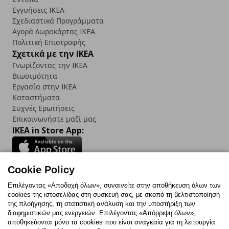
Εγγυήσεις IKEA
Σχεδιαστικά Προγράμματα
Αγορά Δωρoκάρτας IKEA
Πολιτική Επιστροφής
Σχετικά με την IKEA
Γνωρίζοντας την IKEA
Βιωσιμότητα
Εργασία στην IKEA
Καταστήματα
Συχνές Ερωτήσεις
Επικοινωνήστε μαζί μας
IKEA in Store App:
Cookie Policy
Follow us:
Επιλέγοντας «Αποδοχή όλων», συναινείτε στην αποθήκευση όλων των
cookies της ιστοσελίδας στη συσκευή σας, με σκοπό τη βελτιστοποίηση
Facebook
Instagram
TikTok
Youtube
Pinterest
Twitter
της πλοήγησης, τη στατιστική ανάλυση και την υποστήριξη των
διαφημιστικών μας ενεργειών. Επιλέγοντας «Απόρριψη όλων»,
αποθηκεύονται μόνο τα cookies που είναι αναγκαία για τη λειτουργία