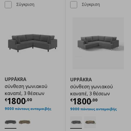
Σύγκριση
Σύγκριση
UPPÅKRA
UPPÅKRA
σύνθεση γωνιακού
σύνθεση γωνιακού
καναπέ, 3 θέσεων
καναπέ, 3 θέσεων
Τρέχουσα τιμή
€ 1800,00
1800
Τρέχουσα τιμ
1800
€
,
00
€
,
00
9000 πόντους ανταμοιβής
9000 πόντους ανταμοιβής