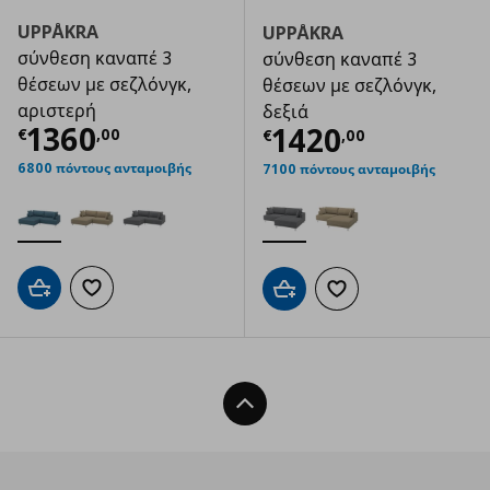
UPPÅKRA
UPPÅKRA
σύνθεση καναπέ 3
σύνθεση καναπέ 3
θέσεων με σεζλόνγκ,
θέσεων με σεζλόνγκ,
αριστερή
δεξιά
Τρέχουσα τιμή
€ 1360,00
1360
Τρέχουσα τιμ
1420
€
,
00
€
,
00
6800 πόντους ανταμοιβής
7100 πόντους ανταμοιβής
Προσθήκη στο καλάθι
Προσθήκη στα αγαπημένα
Προσθήκη στο καλάθι
Προσθήκη στα αγαπημ
Back To Top