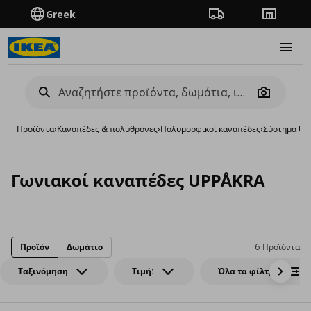
Greek
Πορεία παραγγελίας
Καταστή
Burge
Camera
Προϊόντα
›
Καναπέδες & πολυθρόνες
›
Πολυμορφικοί καναπέδες
›
Σύστημα UP
Γωνιακοί καναπέδες UPPÅKRA
Προϊόν
Δωμάτιο
6 Προϊόντα
Ταξινόμηση
Τιμή:
Όλα τα φίλτρα