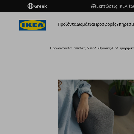
Greek
Εκπτώσεις IKEA έω
Προϊόντα
Δωμάτια
Προσφορές
Υπηρεσί
Προϊόντα
›
Καναπέδες & πολυθρόνες
›
Πολυμορφικο