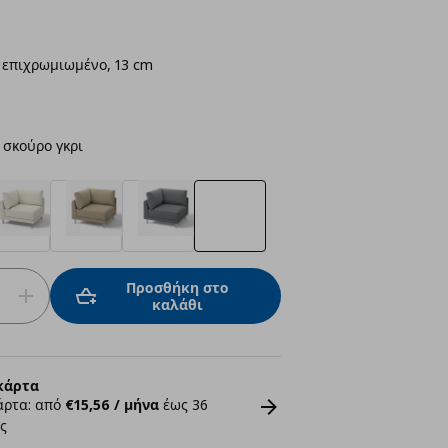
επιχρωμιωμένο, 13 cm
 σκούρο γκρι
Προσθήκη στο
καλάθι
κάρτα
άρτα: από
€15,56 / μήνα
έως 36
ς