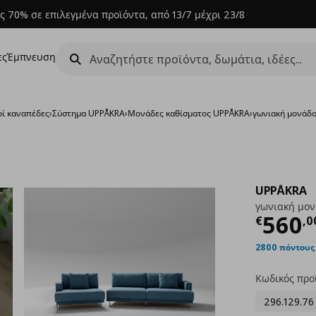
ς 70% σε επιλεγμένα προϊόντα, από 13/7 μέχρι 23/8
ες
Έμπνευση
ί καναπέδες
›
Σύστημα UPPÅKRA
›
Μονάδες καθίσματος UPPÅKRA
›
γωνιακή μονάδ
UPPÅKRA
γωνιακή μο
Τρέχ
560
€
,
0
2800 πόντους
Κωδικός προ
296.129.76