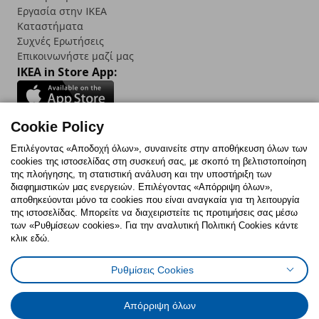
Εργασία στην IKEA
Καταστήματα
Συχνές Ερωτήσεις
Επικοινωνήστε μαζί μας
IKEA in Store App:
Cookie Policy
Follow us:
Επιλέγοντας «Αποδοχή όλων», συναινείτε στην αποθήκευση όλων των
cookies της ιστοσελίδας στη συσκευή σας, με σκοπό τη βελτιστοποίηση
Facebook
Instagram
TikTok
Youtube
Pinterest
Twitter
της πλοήγησης, τη στατιστική ανάλυση και την υποστήριξη των
διαφημιστικών μας ενεργειών. Επιλέγοντας «Απόρριψη όλων»,
αποθηκεύονται μόνο τα cookies που είναι αναγκαία για τη λειτουργία
της ιστοσελίδας. Μπορείτε να διαχειριστείτε τις προτιμήσεις σας μέσω
των «Ρυθμίσεων cookies». Για την αναλυτική Πολιτική Cookies κάντε
κλικ εδώ.
Πολιτική Cookies
Δήλωση ψηφιακής προσβασιμότητας
Ρυθμίσεις Cookies
Ρυθμίσεις cookies
Όροι Χρήσης
Γενική Πολιτική Προσωπικών Δεδομένων
Πολιτική Προσωπικών Δεδομένων για ΙΚΕΑ.gr
Απόρριψη όλων
Κώδικας Καταναλωτικής Δεοντολογίας