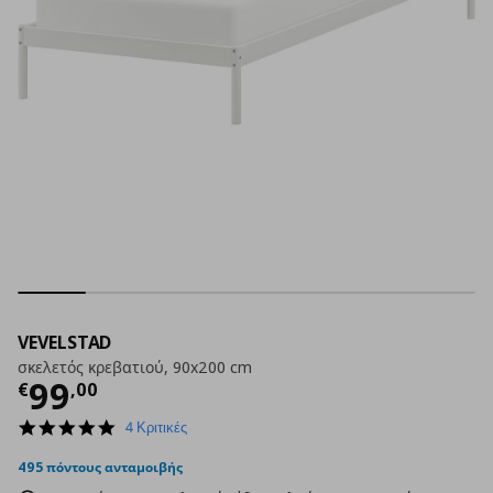
VEVELSTAD
σκελετός κρεβατιού, 90x200 cm
Τρέχουσα τιμή
€ 99,00
99
€
,
00
4.8
4 Κριτικές
star
rating
495 πόντους ανταμοιβής