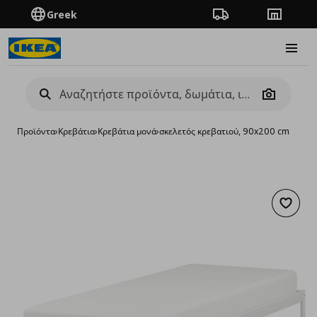
Greek
Πορεία παραγγελίας
Καταστή
Burge
Camera
Προϊόντα
›
Κρεβάτια
›
Κρεβάτια μονά
›
σκελετός κρεβατιού, 90x200 cm
Προσθή