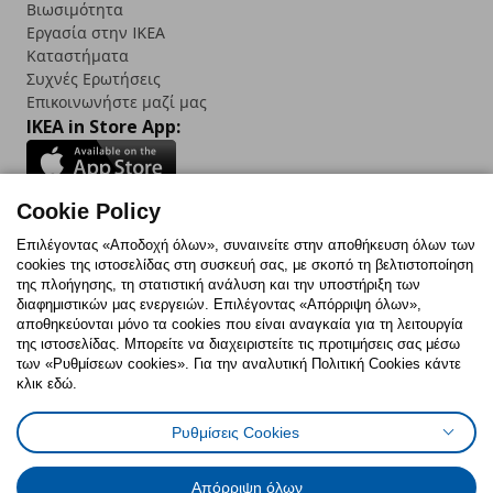
Βιωσιμότητα
Εργασία στην IKEA
Καταστήματα
Συχνές Ερωτήσεις
Επικοινωνήστε μαζί μας
IKEA in Store App:
Cookie Policy
Follow us:
Επιλέγοντας «Αποδοχή όλων», συναινείτε στην αποθήκευση όλων των
cookies της ιστοσελίδας στη συσκευή σας, με σκοπό τη βελτιστοποίηση
Facebook
Instagram
TikTok
Youtube
Pinterest
Twitter
της πλοήγησης, τη στατιστική ανάλυση και την υποστήριξη των
διαφημιστικών μας ενεργειών. Επιλέγοντας «Απόρριψη όλων»,
αποθηκεύονται μόνο τα cookies που είναι αναγκαία για τη λειτουργία
της ιστοσελίδας. Μπορείτε να διαχειριστείτε τις προτιμήσεις σας μέσω
των «Ρυθμίσεων cookies». Για την αναλυτική Πολιτική Cookies κάντε
κλικ εδώ.
Πολιτική Cookies
Δήλωση ψηφιακής προσβασιμότητας
Ρυθμίσεις Cookies
Ρυθμίσεις cookies
Όροι Χρήσης
Γενική Πολιτική Προσωπικών Δεδομένων
Πολιτική Προσωπικών Δεδομένων για ΙΚΕΑ.gr
Απόρριψη όλων