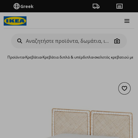
Greek
Πορεία παραγγελίας
Καταστή
Burge
Camera
Προϊόντα
›
Κρεβάτια
›
Κρεβάτια διπλά & υπέρδιπλα
›
σκελετός κρεβατιού με 
Προσθή