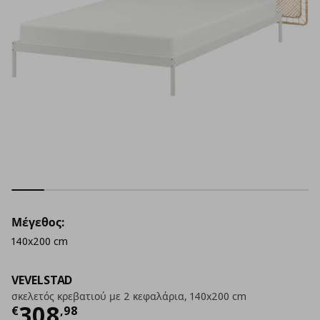
Μέγεθος:
140x200 cm
VEVELSTAD
σκελετός κρεβατιού με 2 κεφαλάρια, 140x200 cm
Τρέχουσα τιμή
€ 308,98
308
€
,
98