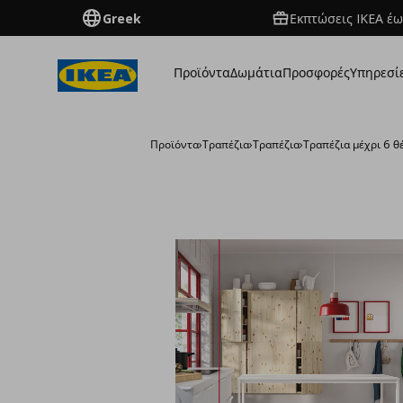
Greek
Εκπτώσεις IKEA έω
Προϊόντα
Δωμάτια
Προσφορές
Υπηρεσί
Προϊόντα
›
Τραπέζια
›
Τραπέζια
›
Τραπέζια μέχρι 6 θ