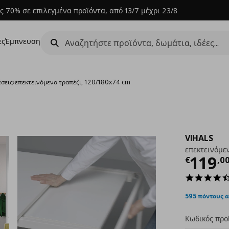
ς 70% σε επιλεγμένα προϊόντα, από 13/7 μέχρι 23/8
ες
Έμπνευση
έσεις
›
επεκτεινόμενο τραπέζι, 120/180x74 cm
VIHALS
επεκτεινόμε
Τρέχ
119
€
,
0
595 πόντους 
Κωδικός προ