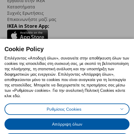
Εργασία στην IKEA
Καταστήματα
Συχνές Ερωτήσεις
Επικοινωνήστε μαζί μας
IKEA in Store App:
Cookie Policy
Follow us:
Επιλέγοντας «Αποδοχή όλων», συναινείτε στην αποθήκευση όλων των
cookies της ιστοσελίδας στη συσκευή σας, με σκοπό τη βελτιστοποίηση
Facebook
Instagram
TikTok
Youtube
Pinterest
Twitter
της πλοήγησης, τη στατιστική ανάλυση και την υποστήριξη των
διαφημιστικών μας ενεργειών. Επιλέγοντας «Απόρριψη όλων»,
αποθηκεύονται μόνο τα cookies που είναι αναγκαία για τη λειτουργία
της ιστοσελίδας. Μπορείτε να διαχειριστείτε τις προτιμήσεις σας μέσω
των «Ρυθμίσεων cookies». Για την αναλυτική Πολιτική Cookies κάντε
κλικ εδώ.
Πολιτική Cookies
Δήλωση ψηφιακής προσβασιμότητας
Ρυθμίσεις Cookies
Ρυθμίσεις cookies
Όροι Χρήσης
Γενική Πολιτική Προσωπικών Δεδομένων
Πολιτική Προσωπικών Δεδομένων για ΙΚΕΑ.gr
Απόρριψη όλων
Κώδικας Καταναλωτικής Δεοντολογίας