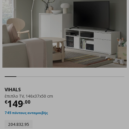
VIHALS
έπιπλο TV, 146x37x50 cm
Τρέχουσα τιμή
€ 149,00
149
€
,
00
745 πόντους ανταμοιβής
204.832.95