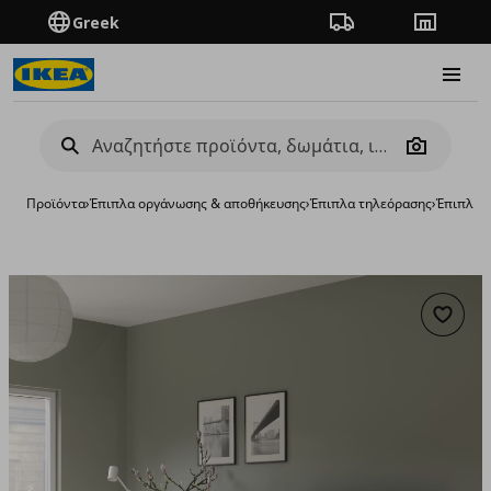
Greek
Πορεία παραγγελίας
Καταστή
Burge
Camera
Προϊόντα
›
Έπιπλα οργάνωσης & αποθήκευσης
›
Έπιπλα τηλεόρασης
›
Έπιπλα 
Προσθή