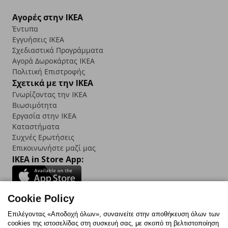
Αγορές στην IKEA
Έντυπα
Εγγυήσεις IKEA
Σχεδιαστικά Προγράμματα
Αγορά Δωρoκάρτας IKEA
Πολιτική Επιστροφής
Σχετικά με την IKEA
Γνωρίζοντας την IKEA
Βιωσιμότητα
Εργασία στην IKEA
Καταστήματα
Συχνές Ερωτήσεις
Επικοινωνήστε μαζί μας
IKEA in Store App:
Cookie Policy
Follow us:
Επιλέγοντας «Αποδοχή όλων», συναινείτε στην αποθήκευση όλων των
cookies της ιστοσελίδας στη συσκευή σας, με σκοπό τη βελτιστοποίηση