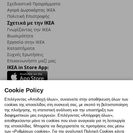
Σχεδιαστικά Προγράμματα
Αγορά Δωρoκάρτας IKEA
Πολιτική Επιστροφής
Σχετικά με την IKEA
Γνωρίζοντας την IKEA
Βιωσιμότητα
Εργασία στην IKEA
Καταστήματα
Συχνές Ερωτήσεις
Επικοινωνήστε μαζί μας
IKEA in Store App:
Cookie Policy
Follow us:
Επιλέγοντας «Αποδοχή όλων», συναινείτε στην αποθήκευση όλων των
cookies της ιστοσελίδας στη συσκευή σας, με σκοπό τη βελτιστοποίηση
Facebook
Instagram
TikTok
Youtube
Pinterest
Twitter
της πλοήγησης, τη στατιστική ανάλυση και την υποστήριξη των
διαφημιστικών μας ενεργειών. Επιλέγοντας «Απόρριψη όλων»,
αποθηκεύονται μόνο τα cookies που είναι αναγκαία για τη λειτουργία
της ιστοσελίδας. Μπορείτε να διαχειριστείτε τις προτιμήσεις σας μέσω
των «Ρυθμίσεων cookies». Για την αναλυτική Πολιτική Cookies κάντε