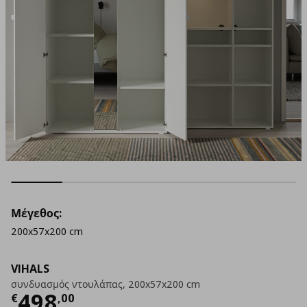
Μέγεθος:
200x57x200 cm
VIHALS
συνδυασμός ντουλάπας, 200x57x200 cm
Τρέχουσα τιμή
€ 498,00
498
€
,
00