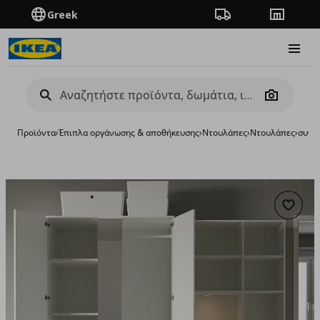
Greek
Πορεία παραγγελίας
Καταστή
Burge
Camera
Προϊόντα
›
Έπιπλα οργάνωσης & αποθήκευσης
›
Ντουλάπες
›
Ντουλάπες
›
συνδ
Προσθή