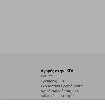
Αγορές στην IKEA
Έντυπα
Εγγυήσεις IKEA
Σχεδιαστικά Προγράμματα
Αγορά Δωρoκάρτας IKEA
Πολιτική Επιστροφής