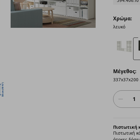
594.406.10
Χρώμα:
λευκό
Μέγεθος:
337x37x200
Πιστωτική 
Πιστωτική κ
άτοκες δόσει