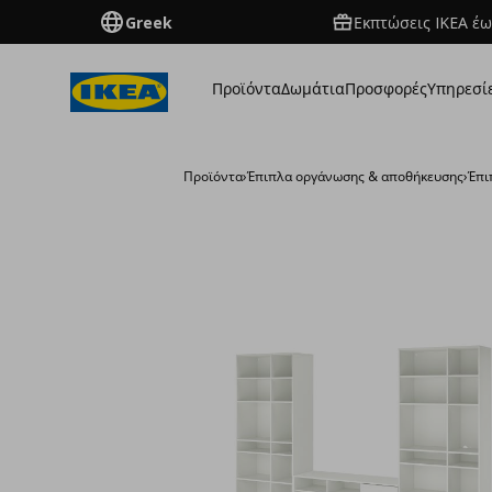
Greek
Εκπτώσεις IKEA έω
Προϊόντα
Δωμάτια
Προσφορές
Υπηρεσί
Προϊόντα
›
Έπιπλα οργάνωσης & αποθήκευσης
›
Έπι