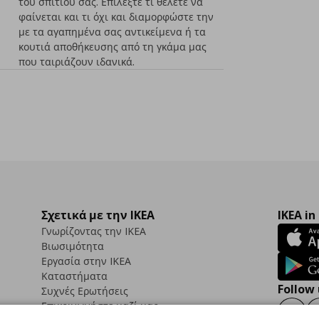
του σπιτιού σας. Επιλέξτε τι θέλετε να
φαίνεται και τι όχι και διαμορφώστε την
με τα αγαπημένα σας αντικείμενα ή τα
κουτιά αποθήκευσης από τη γκάμα μας
που ταιριάζουν ιδανικά.
Σχετικά με την IKEA
IKEA in
Γνωρίζοντας την IKEA
Βιωσιμότητα
Εργασία στην IKEA
Καταστήματα
Follow 
Συχνές Ερωτήσεις
Επικοινωνήστε μαζί μας
Faceb