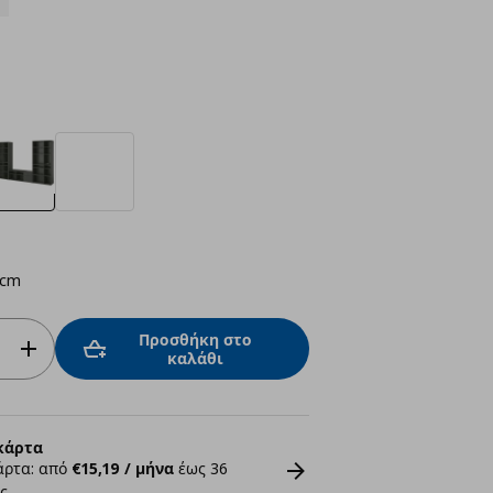
 cm
Προσθήκη στο
καλάθι
κάρτα
άρτα: από
€15,19 / μήνα
έως 36
ς