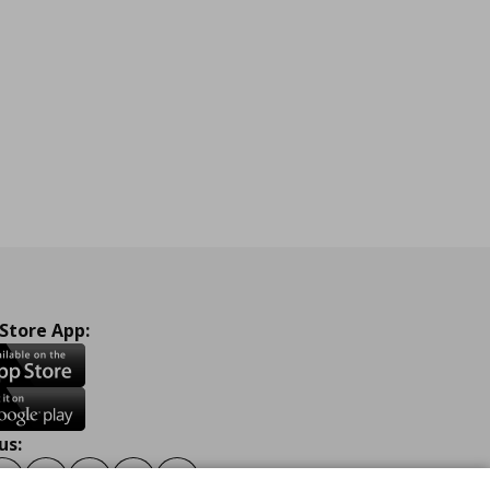
 Store App:
us:
ook
Instagram
TikTok
Youtube
Pinterest
Twitter