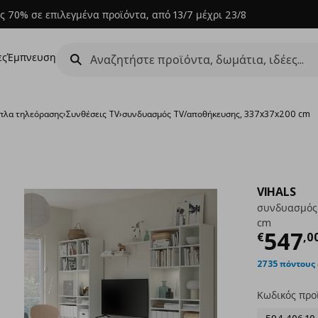
ς 70% σε επιλεγμένα προϊόντα, από 13/7 μέχρι 23/8
ες
Έμπνευση
πλα τηλεόρασης
›
Συνθέσεις TV
›
συνδυασμός TV/αποθήκευσης, 337x37x200 cm
VIHALS
συνδυασμός
cm
Τρέχ
547
€
,
0
2735 πόντους
Κωδικός προ