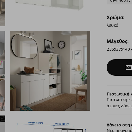
094.406.17
Χρώμα:
λευκό
Μέγεθος:
235x37x140
Πιστωτική 
Πιστωτική κ
άτοκες δόσει
Δάνειο στη 
Νέο πρόγραμ