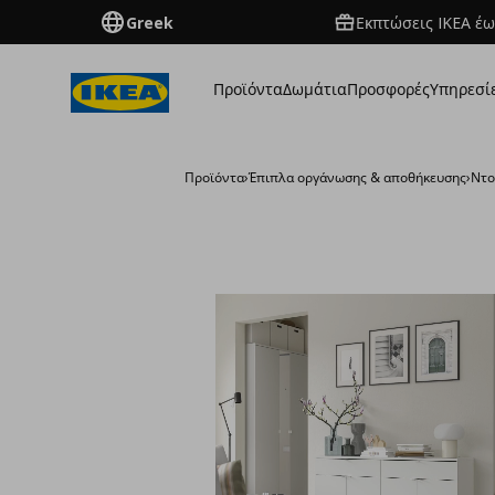
Greek
Εκπτώσεις IKEA έω
Προϊόντα
Δωμάτια
Προσφορές
Υπηρεσί
Προϊόντα
›
Έπιπλα οργάνωσης & αποθήκευσης
›
Ντο