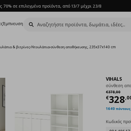
ς 70% σε επιλεγμένα προϊόντα, από 13/7 μέχρι 23/8
ες
Έμπνευση
υλάπια & βιτρίνες
›
Ντουλάπια
›
σύνθεση αποθήκευσης, 235x37x140 cm
VIHALS
σύνθεση απο
Αρχική τιμή
€
€
378
,
00
Τρέχ
328
€
,
0
1640 πόντους
Κωδικός προ