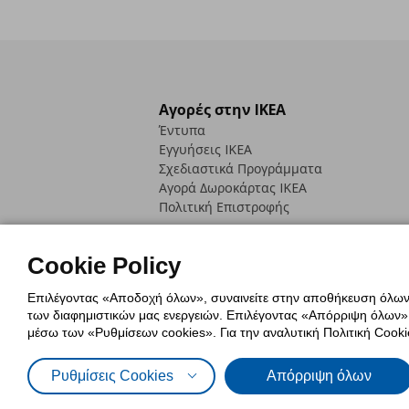
Αγορές στην IKEA
Έντυπα
Εγγυήσεις IKEA
Σχεδιαστικά Προγράμματα
Αγορά Δωρoκάρτας IKEA
Πολιτική Επιστροφής
Cookie Policy
Επιλέγοντας «Αποδοχή όλων», συναινείτε στην αποθήκευση όλων τ
των διαφημιστικών μας ενεργειών. Επιλέγοντας «Απόρριψη όλων», α
Πολιτική Cookies
Δήλωση ψηφιακή
μέσω των «Ρυθμίσεων cookies». Για την αναλυτική Πολιτική Cookie
Πολιτική Προσωπικών Δεδομένων γ
Ρυθμίσεις Cookies
Απόρριψη όλων
© Inter-IKEA Systems B.V. 1999 - 2025