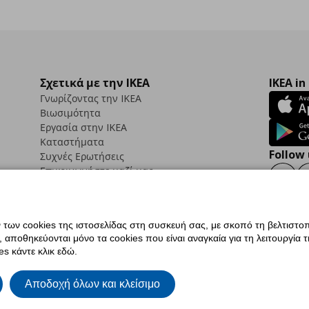
Σχετικά με την IKEA
IKEA in
Γνωρίζοντας την IKEA
Βιωσιμότητα
Εργασία στην IKEA
Καταστήματα
Follow 
Συχνές Ερωτήσεις
Επικοινωνήστε μαζί μας
Faceb
ων cookies της ιστοσελίδας στη συσκευή σας, με σκοπό τη βελτιστοπ
ποθηκεύονται μόνο τα cookies που είναι αναγκαία για τη λειτουργία της
ς προσβασιμότητας
Ρυθμίσεις cookies
Όροι Χρήσης
Γενική Πολιτική Προσωπικώ
s κάντε κλικ εδώ.
ια ΙΚΕΑ.gr
Κώδικας Καταναλωτικής Δεοντολογίας
Αποδοχή όλων και κλείσιμο