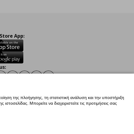
 Store App:
us:
ook
Instagram
TikTok
Youtube
Pinterest
Twitter
οίηση της πλοήγησης, τη στατιστική ανάλυση και την υποστήριξη
 ιστοσελίδας. Μπορείτε να διαχειριστείτε τις προτιμήσεις σας
ν Δεδομένων