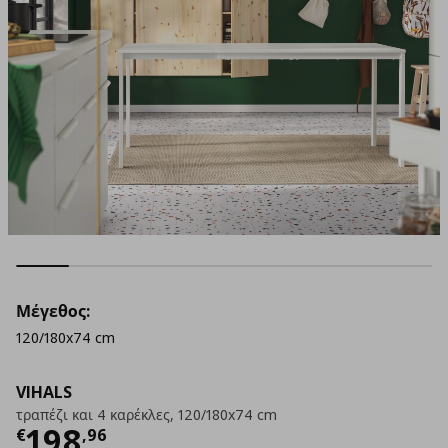
Μέγεθος:
120/180x74 cm
VIHALS
τραπέζι και 4 καρέκλες, 120/180x74 cm
Τρέχουσα τιμή
€ 198,96
198
€
,
96