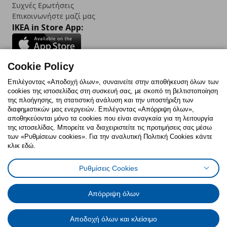
Συχνές Ερωτήσεις
Επικοινωνήστε μαζί μας
IKEA in Store App:
Cookie Policy
Follow us:
Επιλέγοντας «Αποδοχή όλων», συναινείτε στην αποθήκευση όλων των
cookies της ιστοσελίδας στη συσκευή σας, με σκοπό τη βελτιστοποίηση
Facebook
Instagram
TikTok
Youtube
Pinterest
Twitter
της πλοήγησης, τη στατιστική ανάλυση και την υποστήριξη των
διαφημιστικών μας ενεργειών. Επιλέγοντας «Απόρριψη όλων»,
αποθηκεύονται μόνο τα cookies που είναι αναγκαία για τη λειτουργία
της ιστοσελίδας. Μπορείτε να διαχειριστείτε τις προτιμήσεις σας μέσω
των «Ρυθμίσεων cookies». Για την αναλυτική Πολιτική Cookies κάντε
κλικ εδώ.
Πολιτική Cookies
Δήλωση ψηφιακής προσβασιμότητας
Ρυθμίσεις Cookies
Δήλωση Υπαναχώρησης
Ρυθμίσεις cookies
Όροι Χρήσης
Γενική Πολιτική Προσωπικών Δεδομένων
Πολιτική Προσωπικών Δεδομένων για ΙΚΕΑ.gr
Απόρριψη όλων
Κώδικας Καταναλωτικής Δεοντολογίας
Αποδοχή όλων και κλείσιμο