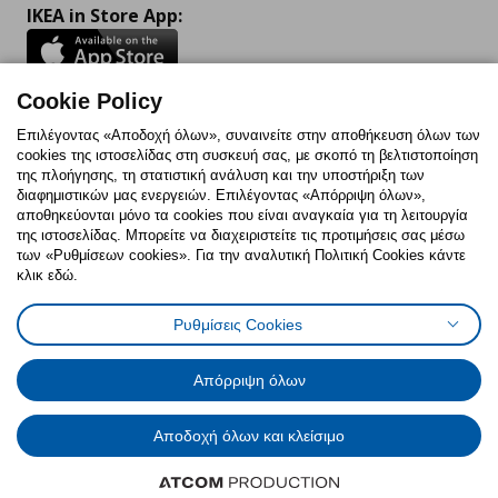
IKEA in Store App:
Cookie Policy
Follow us:
Επιλέγοντας «Αποδοχή όλων», συναινείτε στην αποθήκευση όλων των
cookies της ιστοσελίδας στη συσκευή σας, με σκοπό τη βελτιστοποίηση
Facebook
Instagram
TikTok
Youtube
Pinterest
Twitter
της πλοήγησης, τη στατιστική ανάλυση και την υποστήριξη των
διαφημιστικών μας ενεργειών. Επιλέγοντας «Απόρριψη όλων»,
αποθηκεύονται μόνο τα cookies που είναι αναγκαία για τη λειτουργία
της ιστοσελίδας. Μπορείτε να διαχειριστείτε τις προτιμήσεις σας μέσω
των «Ρυθμίσεων cookies». Για την αναλυτική Πολιτική Cookies κάντε
κλικ εδώ.
Πολιτική Cookies
Δήλωση ψηφιακής προσβασιμότητας
Ρυθμίσεις Cookies
Ρυθμίσεις cookies
Όροι Χρήσης
Γενική Πολιτική Προσωπικών Δεδομένων
Πολιτική Προσωπικών Δεδομένων για ΙΚΕΑ.gr
Απόρριψη όλων
Κώδικας Καταναλωτικής Δεοντολογίας
Αποδοχή όλων και κλείσιμο
© Inter-IKEA Systems B.V. 1999 - 2025