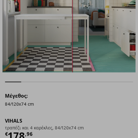
Μέγεθος:
84/120x74 cm
VIHALS
τραπέζι και 4 καρέκλες, 84/120x74 cm
Τρέχουσα τιμή
€ 178,96
178
€
,
96