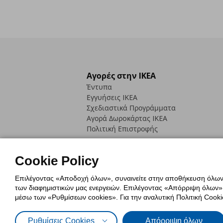
Αγορές στην IKEA
Έντυπα
Εγγυήσεις IKEA
Σχεδιαστικά Προγράμματα
Αγορά Δωρoκάρτας IKEA
Πολιτική Επιστροφής
Cookie Policy
Επιλέγοντας «Αποδοχή όλων», συναινείτε στην αποθήκευση όλων τ
των διαφημιστικών μας ενεργειών. Επιλέγοντας «Απόρριψη όλων», α
Πολιτική Cookies
Δήλωση ψηφιακή
μέσω των «Ρυθμίσεων cookies». Για την αναλυτική Πολιτική Cookie
Πολιτική Προσωπικών Δεδομένων γ
Ρυθμίσεις Cookies
Απόρριψη όλων