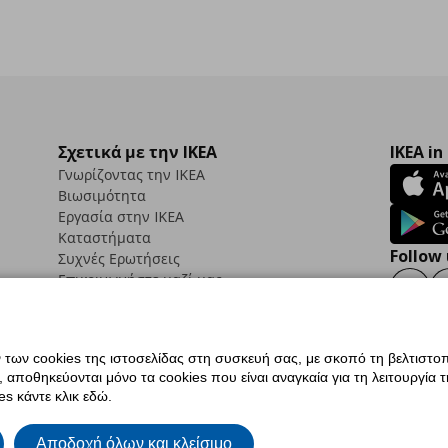
Σχετικά με την IKEA
IKEA in
Γνωρίζοντας την IKEA
Βιωσιμότητα
Εργασία στην IKEA
Καταστήματα
Follow 
Συχνές Ερωτήσεις
Επικοινωνήστε μαζί μας
Faceb
ων cookies της ιστοσελίδας στη συσκευή σας, με σκοπό τη βελτιστοπ
ποθηκεύονται μόνο τα cookies που είναι αναγκαία για τη λειτουργία της
ς προσβασιμότητας
Ρυθμίσεις cookies
Όροι Χρήσης
Γενική Πολιτική Προσωπικώ
s κάντε κλικ εδώ.
ια ΙΚΕΑ.gr
Κώδικας Καταναλωτικής Δεοντολογίας
Αποδοχή όλων και κλείσιμο