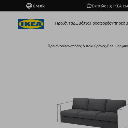
Greek
Εκπτώσεις IKEA έω
Προϊόντα
Δωμάτια
Προσφορές
Υπηρεσί
Προϊόντα
›
Καναπέδες & πολυθρόνες
›
Πολυμορφικο