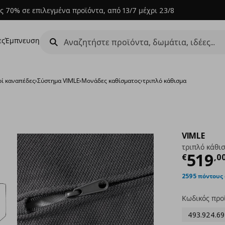
ς 70% σε επιλεγμένα προϊόντα, από 13/7 μέχρι 23/8
ες
Έμπνευση
ί καναπέδες
›
Σύστημα VIMLE
›
Μονάδες καθίσματος
›
τριπλό κάθισμα
VIMLE
τριπλό κάθι
Τρέχ
519
€
,
0
2595 πόντους
Κωδικός προ
493.924.69