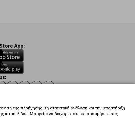
 Store App:
us:
ook
Instagram
TikTok
Youtube
Pinterest
Twitter
οίηση της πλοήγησης, τη στατιστική ανάλυση και την υποστήριξη
 ιστοσελίδας. Μπορείτε να διαχειριστείτε τις προτιμήσεις σας
ν Δεδομένων