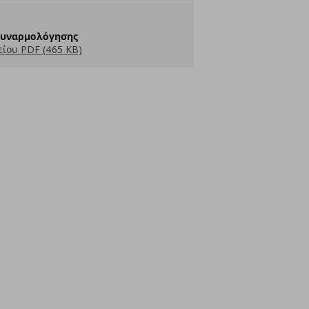
Συναρμολόγησης
ίου PDF (465 KB)