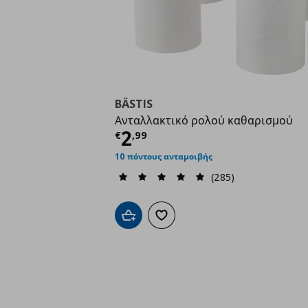
BÄSTIS
Ανταλλακτικό ρολού καθαρισμού
Τρέχουσα τιμή
€ 2,9
2
€
,
99
10 πόντους ανταμοιβής
(285)
Προσθήκη στο καλάθι
Προσθήκη στα αγαπημένα