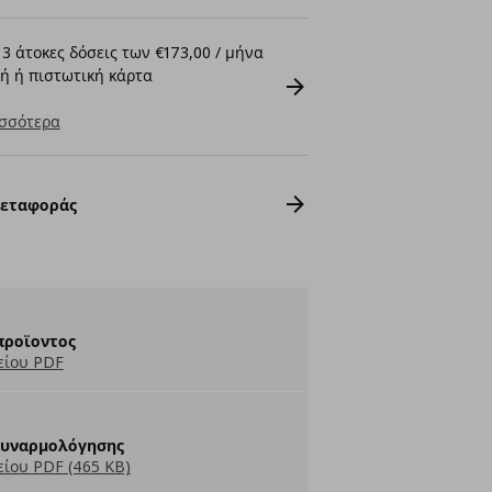
3 άτοκες δόσεις των €173,00 / μήνα
ή ή πιστωτική κάρτα
σσότερα
Μεταφοράς
προϊοντος
είου PDF
Συναρμολόγησης
ίου PDF (465 KB)