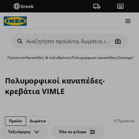
Greek
Πορεία παραγγελίας
Καταστή
Burge
Camera
Προϊόντα
›
Καναπέδες & πολυθρόνες
›
Πολυμορφικοί καναπέδες
›
Σύστημα VI
Πολυμορφικοί καναπέδες-
κρεβάτια VIMLE
Προϊόν
Δωμάτιο
0 Προϊόντα
Ταξινόμηση
Όλα τα φίλτρα