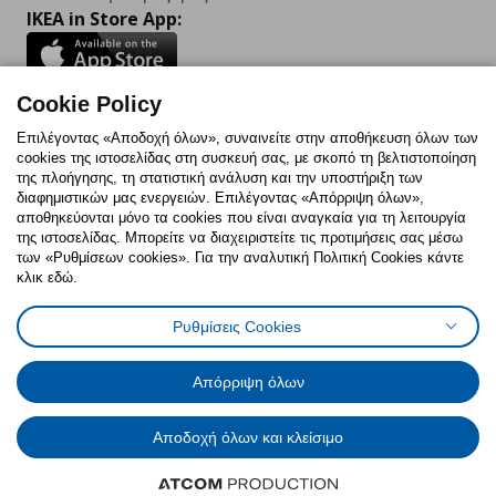
IKEA in Store App:
Cookie Policy
Follow us:
Επιλέγοντας «Αποδοχή όλων», συναινείτε στην αποθήκευση όλων των
cookies της ιστοσελίδας στη συσκευή σας, με σκοπό τη βελτιστοποίηση
Facebook
Instagram
TikTok
Youtube
Pinterest
Twitter
της πλοήγησης, τη στατιστική ανάλυση και την υποστήριξη των
διαφημιστικών μας ενεργειών. Επιλέγοντας «Απόρριψη όλων»,
αποθηκεύονται μόνο τα cookies που είναι αναγκαία για τη λειτουργία
της ιστοσελίδας. Μπορείτε να διαχειριστείτε τις προτιμήσεις σας μέσω
των «Ρυθμίσεων cookies». Για την αναλυτική Πολιτική Cookies κάντε
κλικ εδώ.
Πολιτική Cookies
Δήλωση ψηφιακής προσβασιμότητας
Ρυθμίσεις Cookies
Ρυθμίσεις cookies
Όροι Χρήσης
Γενική Πολιτική Προσωπικών Δεδομένων
Πολιτική Προσωπικών Δεδομένων για ΙΚΕΑ.gr
Απόρριψη όλων
Κώδικας Καταναλωτικής Δεοντολογίας
Αποδοχή όλων και κλείσιμο
© Inter-IKEA Systems B.V. 1999 - 2025