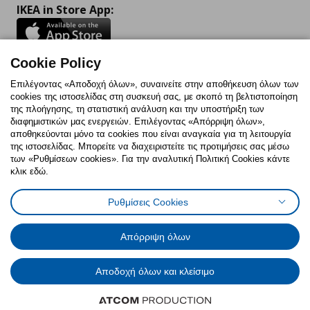
IKEA in Store App:
Cookie Policy
Follow us:
Επιλέγοντας «Αποδοχή όλων», συναινείτε στην αποθήκευση όλων των
cookies της ιστοσελίδας στη συσκευή σας, με σκοπό τη βελτιστοποίηση
Facebook
Instagram
TikTok
Youtube
Pinterest
Twitter
της πλοήγησης, τη στατιστική ανάλυση και την υποστήριξη των
διαφημιστικών μας ενεργειών. Επιλέγοντας «Απόρριψη όλων»,
αποθηκεύονται μόνο τα cookies που είναι αναγκαία για τη λειτουργία
της ιστοσελίδας. Μπορείτε να διαχειριστείτε τις προτιμήσεις σας μέσω
των «Ρυθμίσεων cookies». Για την αναλυτική Πολιτική Cookies κάντε
κλικ εδώ.
Πολιτική Cookies
Δήλωση ψηφιακής προσβασιμότητας
Ρυθμίσεις Cookies
Ρυθμίσεις cookies
Όροι Χρήσης
Γενική Πολιτική Προσωπικών Δεδομένων
Πολιτική Προσωπικών Δεδομένων για ΙΚΕΑ.gr
Απόρριψη όλων
Κώδικας Καταναλωτικής Δεοντολογίας
Αποδοχή όλων και κλείσιμο
© Inter-IKEA Systems B.V. 1999 - 2025