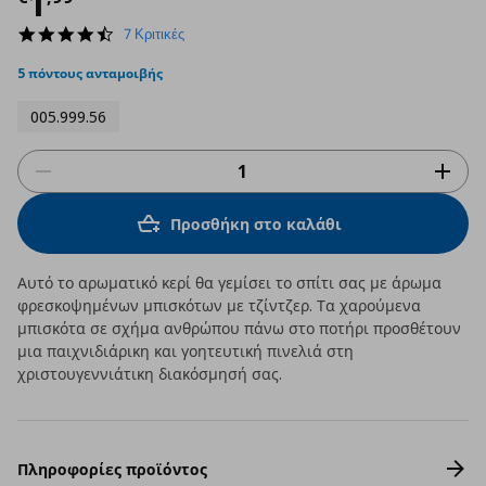
Τρέχουσα τιμή
€ 1,99
1
4.7
7 Κριτικές
star
rating
5 πόντους ανταμοιβής
005.999.56
Προσθήκη στο καλάθι
Αυτό το αρωματικό κερί θα γεμίσει το σπίτι σας με άρωμα
φρεσκοψημένων μπισκότων με τζίντζερ. Τα χαρούμενα
μπισκότα σε σχήμα ανθρώπου πάνω στο ποτήρι προσθέτουν
μια παιχνιδιάρικη και γοητευτική πινελιά στη
χριστουγεννιάτικη διακόσμησή σας.
Πληροφορίες προϊόντος