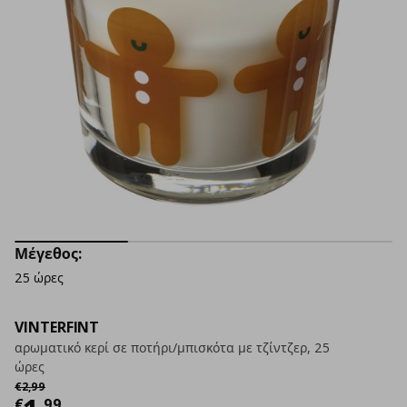
Μέγεθος:
25 ώρες
VINTERFINT
αρωματικό κερί σε ποτήρι/μπισκότα με τζίντζερ, 25
ώρες
Αρχική τιμή
€ 2,99
€
2
,
99
€
,
99