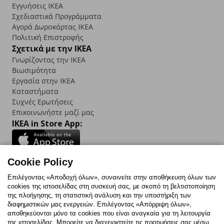
Εγγυήσεις IKEA
Σχεδιαστικά Προγράμματα
Αγορά Δωρoκάρτας IKEA
Πολιτική Επιστροφής
Σχετικά με την IKEA
Γνωρίζοντας την IKEA
Βιωσιμότητα
Εργασία στην IKEA
Καταστήματα
Συχνές Ερωτήσεις
Επικοινωνήστε μαζί μας
IKEA in Store App:
Cookie Policy
Follow us:
Επιλέγοντας «Αποδοχή όλων», συναινείτε στην αποθήκευση όλων των
cookies της ιστοσελίδας στη συσκευή σας, με σκοπό τη βελτιστοποίηση
Facebook
Instagram
TikTok
Youtube
Pinterest
Twitter
της πλοήγησης, τη στατιστική ανάλυση και την υποστήριξη των
διαφημιστικών μας ενεργειών. Επιλέγοντας «Απόρριψη όλων»,
αποθηκεύονται μόνο τα cookies που είναι αναγκαία για τη λειτουργία
της ιστοσελίδας. Μπορείτε να διαχειριστείτε τις προτιμήσεις σας μέσω