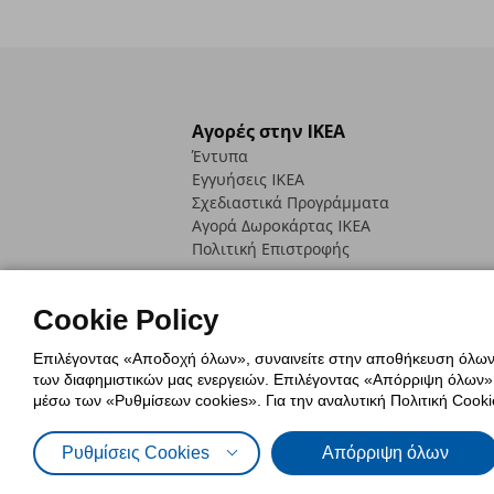
Αγορές στην IKEA
Έντυπα
Εγγυήσεις IKEA
Σχεδιαστικά Προγράμματα
Αγορά Δωρoκάρτας IKEA
Πολιτική Επιστροφής
Cookie Policy
Επιλέγοντας «Αποδοχή όλων», συναινείτε στην αποθήκευση όλων τ
των διαφημιστικών μας ενεργειών. Επιλέγοντας «Απόρριψη όλων», α
Πολιτική Cookies
Δήλωση ψηφιακή
μέσω των «Ρυθμίσεων cookies». Για την αναλυτική Πολιτική Cookie
Πολιτική Προσωπικών Δεδομένων γ
Ρυθμίσεις Cookies
Απόρριψη όλων
© Inter-IKEA Systems B.V. 1999 - 2025