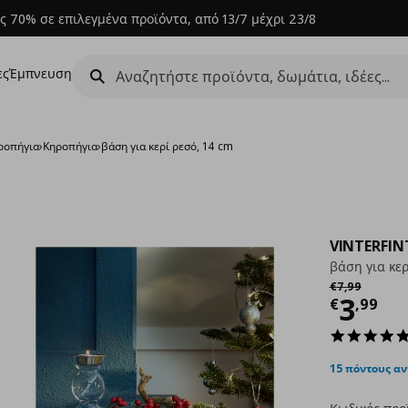
ς 70% σε επιλεγμένα προϊόντα, από 13/7 μέχρι 23/8
ες
Έμπνευση
ηροπήγια
›
Κηροπήγια
›
βάση για κερί ρεσό, 14 cm
VINTERFIN
βάση για κερ
Αρχική τιμή
€
€
7
,
99
Τρέχ
3
€
,
99
15 πόντους α