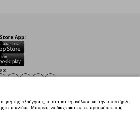
 Store App:
us:
ook
Instagram
TikTok
Youtube
Pinterest
Twitter
οίηση της πλοήγησης, τη στατιστική ανάλυση και την υποστήριξη
 ιστοσελίδας. Μπορείτε να διαχειριστείτε τις προτιμήσεις σας
ν Δεδομένων