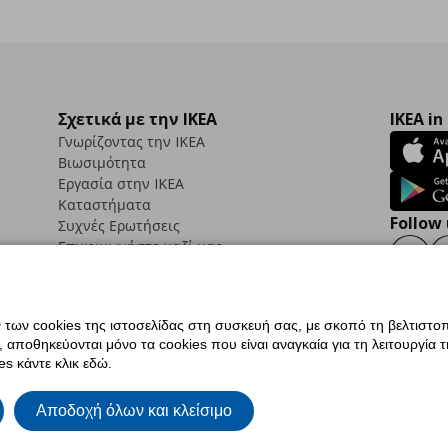
Σχετικά με την IKEA
IKEA in
Γνωρίζοντας την IKEA
Βιωσιμότητα
Εργασία στην IKEA
Καταστήματα
Follow 
Συχνές Ερωτήσεις
Επικοινωνήστε μαζί μας
Faceb
ων cookies της ιστοσελίδας στη συσκευή σας, με σκοπό τη βελτιστοπ
ποθηκεύονται μόνο τα cookies που είναι αναγκαία για τη λειτουργία της
ς προσβασιμότητας
Ρυθμίσεις cookies
Όροι Χρήσης
Γενική Πολιτική Προσωπικώ
s κάντε κλικ εδώ.
ια ΙΚΕΑ.gr
Κώδικας Καταναλωτικής Δεοντολογίας
Αποδοχή όλων και κλείσιμο