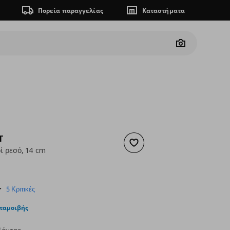
Πορεία παραγγελίας
Καταστήματα
Camera
T
Προσθήκη στα αγαπημένα
ί ρεσό, 14 cm
 7,99
ουσα τιμή
€ 3,99
5.0
5 Κριτικές
star
rating
νταμοιβής