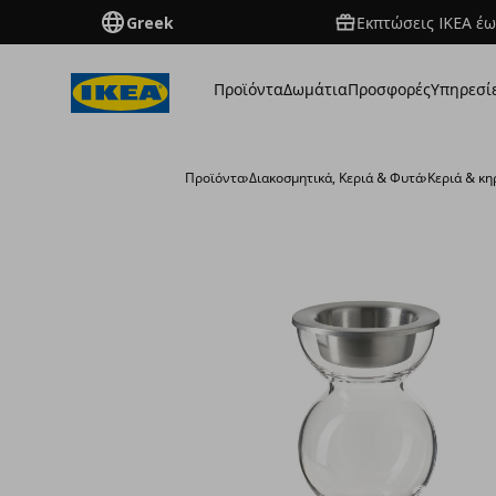
Greek
Εκπτώσεις IKEA έω
Προϊόντα
Δωμάτια
Προσφορές
Υπηρεσί
Προϊόντα
›
Διακοσμητικά, Κεριά & Φυτά
›
Κεριά & κ