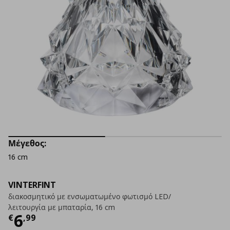
Μέγεθος:
16 cm
VINTERFINT
διακοσμητικό με ενσωματωμένο φωτισμό LED/
λειτουργία με μπαταρία, 16 cm
Τρέχουσα τιμή
€ 6,99
6
€
,
99