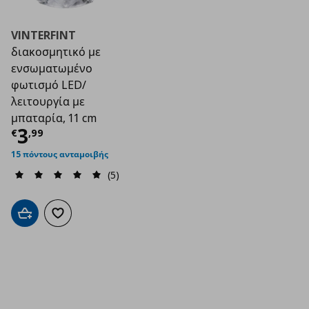
VINTERFINT
διακοσμητικό με
ενσωματωμένο
φωτισμό LED/
λειτουργία με
μπαταρία, 11 cm
Τρέχουσα τιμή
€ 3,99
3
€
,
99
15 πόντους ανταμοιβής
(5)
Προσθήκη στο καλάθι
Προσθήκη στα αγαπημένα