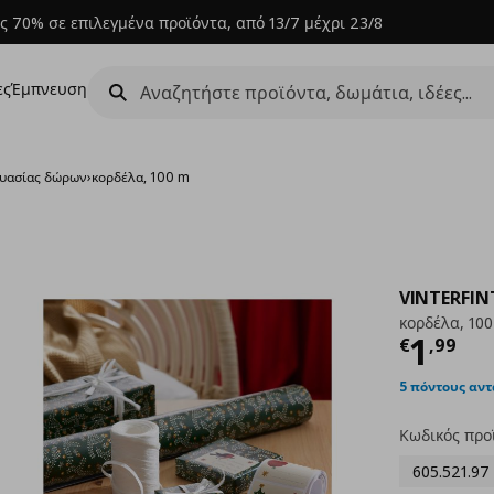
ς 70% σε επιλεγμένα προϊόντα, από 13/7 μέχρι 23/8
ες
Έμπνευση
ευασίας δώρων
›
κορδέλα, 100 m
VINTERFIN
κορδέλα, 10
Τρέχ
1
€
,
99
5 πόντους αν
Κωδικός προ
605.521.97