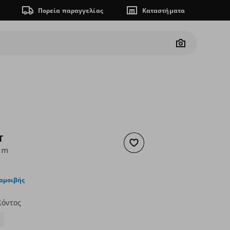
Πορεία παραγγελίας
Καταστήματα
Camera
T
Προσθήκη στα αγαπημένα
0 m
ουσα τιμή
€ 1,99
ταμοιβής
ϊόντος