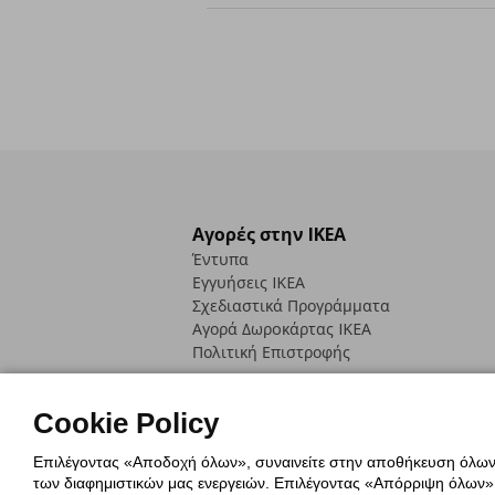
Αγορές στην IKEA
Έντυπα
Εγγυήσεις IKEA
Σχεδιαστικά Προγράμματα
Αγορά Δωρoκάρτας IKEA
Πολιτική Επιστροφής
Cookie Policy
Επιλέγοντας «Αποδοχή όλων», συναινείτε στην αποθήκευση όλων τ
των διαφημιστικών μας ενεργειών. Επιλέγοντας «Απόρριψη όλων», α