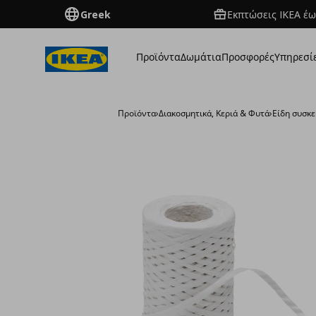
Greek
Εκπτώσεις IKEA έω
Προϊόντα
Δωμάτια
Προσφορές
Υπηρεσί
Προϊόντα
›
Διακοσμητικά, Κεριά & Φυτά
›
Είδη συσκ