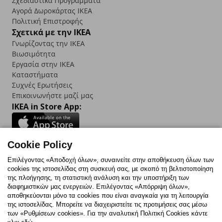
Σχεδιαστικά Προγράμματα
Αγορά Δωρoκάρτας IKEA
Πολιτική Επιστροφής
Σχετικά με την IKEA
Γνωρίζοντας την IKEA
Βιωσιμότητα
Εργασία στην IKEA
Καταστήματα
Συχνές Ερωτήσεις
Επικοινωνήστε μαζί μας
IKEA in Store App:
Cookie Policy
Follow us:
Επιλέγοντας «Αποδοχή όλων», συναινείτε στην αποθήκευση όλων των
cookies της ιστοσελίδας στη συσκευή σας, με σκοπό τη βελτιστοποίηση
Facebook
Instagram
TikTok
Youtube
Pinterest
Twitter
της πλοήγησης, τη στατιστική ανάλυση και την υποστήριξη των
διαφημιστικών μας ενεργειών. Επιλέγοντας «Απόρριψη όλων»,
αποθηκεύονται μόνο τα cookies που είναι αναγκαία για τη λειτουργία
της ιστοσελίδας. Μπορείτε να διαχειριστείτε τις προτιμήσεις σας μέσω
των «Ρυθμίσεων cookies». Για την αναλυτική Πολιτική Cookies κάντε