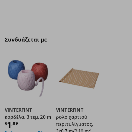
Συνδυάζεται με
VINTERFINT
VINTERFINT
κορδέλα, 3 τεμ. 20 m
ρολό χαρτιού
Τρέχουσα τιμή
€ 1,99
1
€
,
99
περιτυλίγματος,
3x0.7 m/2.10 m²