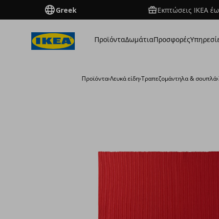
Greek
Εκπτώσεις IKEA έω
Προϊόντα
Δωμάτια
Προσφορές
Υπηρεσί
Προϊόντα
›
Λευκά είδη
›
Τραπεζομάντηλα & σουπλά
›