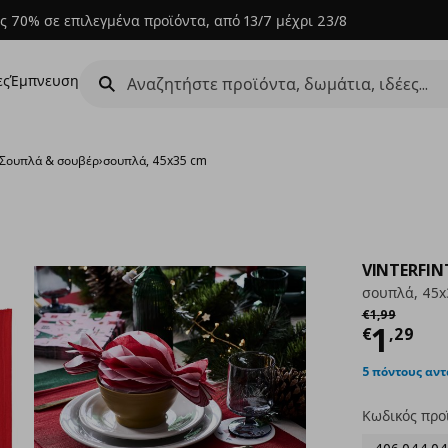
ς 70% σε επιλεγμένα προϊόντα, από 13/7 μέχρι 23/8
ες
Έμπνευση
Σουπλά & σουβέρ
›
σουπλά, 45x35 cm
VINTERFIN
σουπλά, 45x
Αρχική τιμή
€ 
€
1
,
99
Τρέχ
1
€
,
29
5 πόντους αν
Κωδικός προ