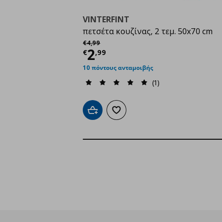
VINTERFINT
πετσέτα κουζίνας, 2 τεμ. 50x70 cm
Αρχική τιμή
€ 4,99
€
4
,
99
Τρέχουσα τιμή
€ 2,9
2
€
,
99
10 πόντους ανταμοιβής
(1)
Προσθήκη στο καλάθι
Προσθήκη στα αγαπημένα