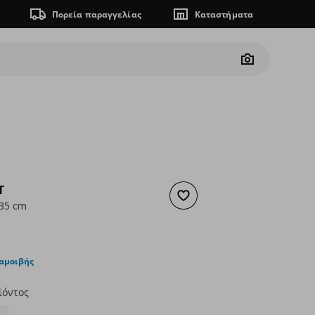
Πορεία παραγγελίας
Καταστήματα
Camera
T
Προσθήκη στα αγαπημένα
35 cm
1,99
ουσα τιμή
€ 1,29
ταμοιβής
ϊόντος