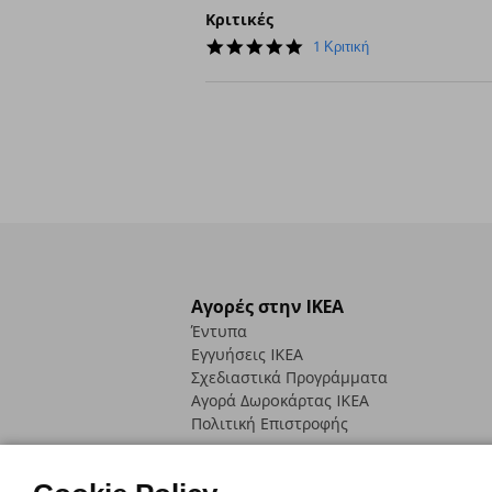
Κριτικές
5.0
1 Κριτική
star
rating
Αγορές στην IKEA
Έντυπα
Εγγυήσεις IKEA
Σχεδιαστικά Προγράμματα
Αγορά Δωρoκάρτας IKEA
Πολιτική Επιστροφής