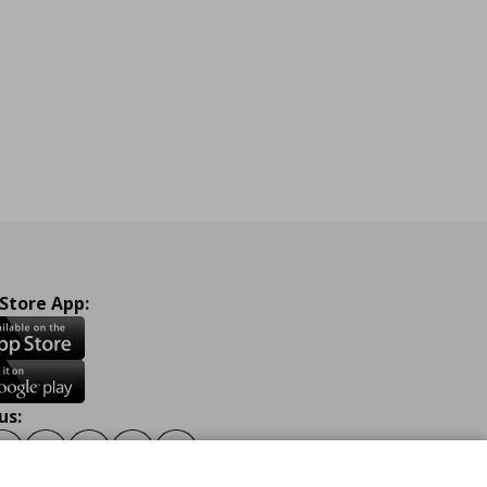
 Store App:
us:
ook
Instagram
TikTok
Youtube
Pinterest
Twitter