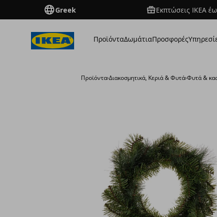
Greek
Εκπτώσεις IKEA έω
Προϊόντα
Δωμάτια
Προσφορές
Υπηρεσί
Προϊόντα
›
Διακοσμητικά, Κεριά & Φυτά
›
Φυτά & κα