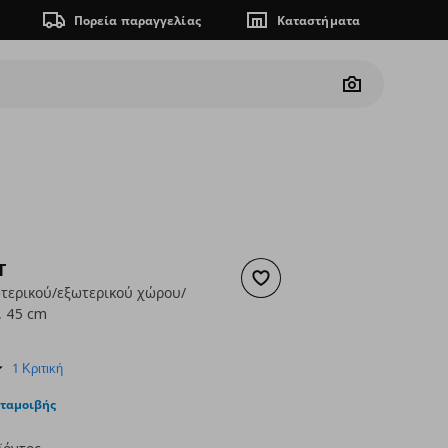
Πορεία παραγγελίας
Καταστήματα
Camera
T
Προσθήκη στα αγαπημένα
τερικού/εξωτερικού χώρου/
, 45 cm
ουσα τιμή
€ 9,99
5.0
1 Κριτική
star
rating
νταμοιβής