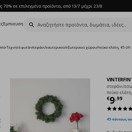
ς 70% σε επιλεγμένα προϊόντα, από 13/7 μέχρι 23/8
ες
Έμπνευση
σπό
›
Τεχνητά φυτά
›
στεφάνι/εσωτερικού/εξωτερικού χώρου/πεύκο ελάτη, 45 cm
VINTERFIN
στεφάνι/εσω
πεύκο ελάτη
Τρέχ
9
€
,
99
45 πόντους α