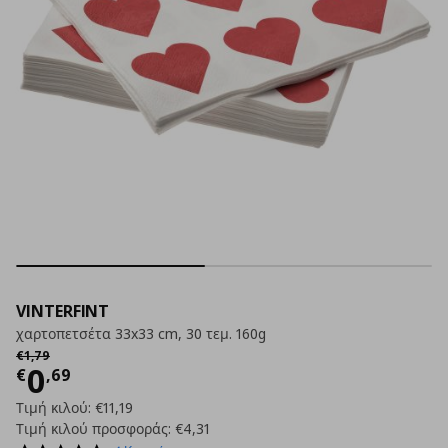
VINTERFINT
χαρτοπετσέτα 33x33 cm, 30 τεμ. 160g
Αρχική τιμή
€ 1,79
€
1
,
79
Τρέχουσα τιμή
€ 0,69
0
€
,
69
Τιμή κιλού:
€11,19
Τιμή κιλού προσφοράς:
€4,31