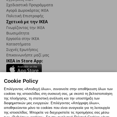
Σχεδιαστικά Προγράμματα
Αγορά Δωρoκάρτας IKEA
Πολιτική Επιστροφής
Σχετικά με την IKEA
Γνωρίζοντας την IKEA
Βιωσιμότητα
Εργασία στην IKEA
Καταστήματα
Συχνές Ερωτήσεις
Επικοινωνήστε μαζί μας
IKEA in Store App:
Cookie Policy
Follow us:
Επιλέγοντας «Αποδοχή όλων», συναινείτε στην αποθήκευση όλων των
cookies της ιστοσελίδας στη συσκευή σας, με σκοπό τη βελτιστοποίηση
Facebook
Instagram
TikTok
Youtube
Pinterest
Twitter
της πλοήγησης, τη στατιστική ανάλυση και την υποστήριξη των
διαφημιστικών μας ενεργειών. Επιλέγοντας «Απόρριψη όλων»,
αποθηκεύονται μόνο τα cookies που είναι αναγκαία για τη λειτουργία
της ιστοσελίδας. Μπορείτε να διαχειριστείτε τις προτιμήσεις σας μέσω