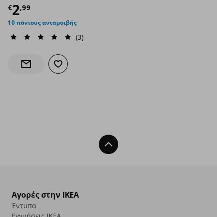
Τρέχουσα τιμή
€ 2,99
2
€
,
99
10 πόντους ανταμοιβής
(3)
Προσθήκη στα αγαπημένα
Ενημέρωση διαθεσιμότητας
Back To Top
Αγορές στην IKEA
Έντυπα
Εγγυήσεις IKEA