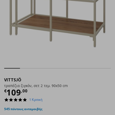
VITTSJÖ
τραπέζια ζιγκόν, σετ 2 τεμ. 90x50 cm
Τρέχουσα τιμή
€ 109,00
109
€
,
00
5.0
1 Κριτική
star
rating
545 πόντους ανταμοιβής