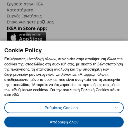
Εργασία στην IKEA
Καταστήματα
Συχνές Ερωτήσεις
Επικοινωνήστε μαζί μας
IKEA in Store App:
Cookie Policy
Follow us:
Επιλέγοντας «Αποδοχή όλων», συναινείτε στην αποθήκευση όλων των
cookies της ιστοσελίδας στη συσκευή σας, με σκοπό τη βελτιστοποίηση
Facebook
Instagram
TikTok
Youtube
Pinterest
Twitter
της πλοήγησης, τη στατιστική ανάλυση και την υποστήριξη των
διαφημιστικών μας ενεργειών. Επιλέγοντας «Απόρριψη όλων»,
αποθηκεύονται μόνο τα cookies που είναι αναγκαία για τη λειτουργία
της ιστοσελίδας. Μπορείτε να διαχειριστείτε τις προτιμήσεις σας μέσω
των «Ρυθμίσεων cookies». Για την αναλυτική Πολιτική Cookies κάντε
κλικ εδώ.
Πολιτική Cookies
Δήλωση ψηφιακής προσβασιμότητας
Ρυθμίσεις Cookies
Ρυθμίσεις cookies
Όροι Χρήσης
Γενική Πολιτική Προσωπικών Δεδομένων
Πολιτική Προσωπικών Δεδομένων για ΙΚΕΑ.gr
Απόρριψη όλων
Κώδικας Καταναλωτικής Δεοντολογίας