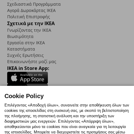
Σχεδιαστικά Προγράμματα
Αγορά Δωρoκάρτας IKEA
Πολιτική Επιστροφής
Σχετικά με την IKEA
Γνωρίζοντας την IKEA
Βιωσιμότητα
Εργασία στην IKEA
Καταστήματα
Συχνές Ερωτήσεις
Επικοινωνήστε μαζί μας
IKEA in Store App:
Cookie Policy
Follow us:
Επιλέγοντας «Αποδοχή όλων», συναινείτε στην αποθήκευση όλων των
Facebook
Instagram
TikTok
Youtube
Pinterest
Twitter
cookies της ιστοσελίδας στη συσκευή σας, με σκοπό τη βελτιστοποίηση
της πλοήγησης, τη στατιστική ανάλυση και την υποστήριξη των
διαφημιστικών μας ενεργειών. Επιλέγοντας «Απόρριψη όλων»,
αποθηκεύονται μόνο τα cookies που είναι αναγκαία για τη λειτουργία
της ιστοσελίδας. Μπορείτε να διαχειριστείτε τις προτιμήσεις σας μέσω