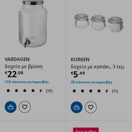
VARDAGEN
KORKEN
δοχείο με βρύση
δοχείο με καπάκι, 3 τεμ.
Τρέχουσα τιμή
€ 22,00
22
Τρέχουσα τιμ
5
€
,
00
€
,
49
110 πόντους ανταμοιβής
25 πόντους ανταμοιβής
(10)
(11)
Προσθήκη στο καλάθι
Προσθήκη στα αγαπημένα
Προσθήκη στο καλάθι
Προσθήκη στα αγαπημ
Top Seller