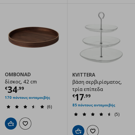
OMBONAD
KVITTERA
δίσκος, 42 cm
βάση σερβιρίσματος,
Τρέχουσα τιμή
€ 34,99
34
€
,
99
τρία επίπεδα
Τρέχουσα τιμ
17
€
,
99
170 πόντους ανταμοιβής
85 πόντους ανταμοιβής
(6)
(5)
Προσθήκη στο καλάθι
Προσθήκη στα αγαπημένα
Προσθήκη στο καλάθι
Προσθήκη στα αγαπημ