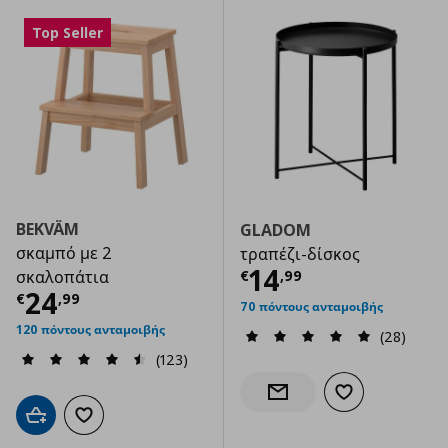
Top Seller
BEKVÄM
GLADOM
σκαμπό με 2
τραπέζι-δίσκος
Τρέχουσα τιμ
14
€
,
99
σκαλοπάτια
Τρέχουσα τιμή
€ 24,99
24
€
,
99
70 πόντους ανταμοιβής
120 πόντους ανταμοιβής
(28)
(123)
Προσθήκη στα α
Ενημέρωση διαθεσιμότητας
Προσθήκη στο καλάθι
Προσθήκη στα αγαπημένα