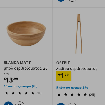
BLANDA MATT
OSTBIT
μπολ σερβιρίσματος, 20
λαβίδα σερβιρίσματος
Τρέχουσα τιμ
cm
1
€
,
79
Τρέχουσα τιμή
€ 13,99
13
€
,
99
65 πόντους ανταμοιβής
5 πόντους ανταμοιβής
(11)
(25)