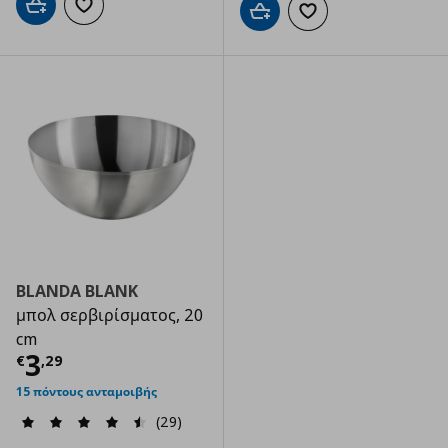
Προσθήκη στο καλάθι
Προσθήκη στα αγαπημένα
Προσθήκη στο καλάθι
Προσθήκη στα αγαπημ
BLANDA BLANK
μπολ σερβιρίσματος, 20
cm
Τρέχουσα τιμή
€ 3,29
3
€
,
29
15 πόντους ανταμοιβής
(29)