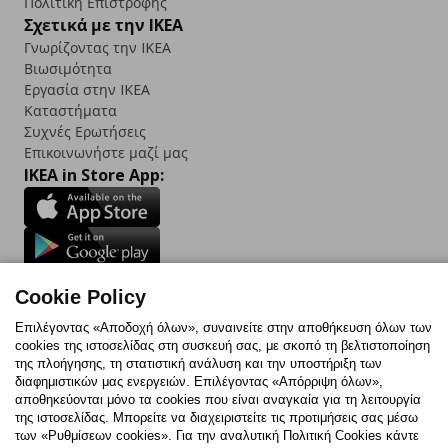
Πολιτική Επιστροφής
Σχετικά με την IKEA
Γνωρίζοντας την IKEA
Βιωσιμότητα
Εργασία στην IKEA
Καταστήματα
Συχνές Ερωτήσεις
Επικοινωνήστε μαζί μας
IKEA in Store App:
Follow us:
Cookie Policy
Facebook
Instagram
TikTok
Youtube
Pinterest
Twitter
Επιλέγοντας «Αποδοχή όλων», συναινείτε στην αποθήκευση όλων των
cookies της ιστοσελίδας στη συσκευή σας, με σκοπό τη βελτιστοποίηση
της πλοήγησης, τη στατιστική ανάλυση και την υποστήριξη των
διαφημιστικών μας ενεργειών. Επιλέγοντας «Απόρριψη όλων»,
αποθηκεύονται μόνο τα cookies που είναι αναγκαία για τη λειτουργία
της ιστοσελίδας. Μπορείτε να διαχειριστείτε τις προτιμήσεις σας μέσω
Πολιτική Cookies
Δήλωση ψηφιακής προσβασιμότητας
των «Ρυθμίσεων cookies». Για την αναλυτική Πολιτική Cookies κάντε