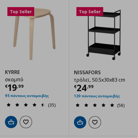
Top Seller
Top Seller
KYRRE
NISSAFORS
σκαμπό
τρόλεϊ, 50.5x30x83 cm
Τρέχουσα τιμή
€ 19,99
19
Τρέχουσα τιμ
24
€
,
99
€
,
99
95 πόντους ανταμοιβής
120 πόντους ανταμοιβής
(35)
(58)
Προσθήκη στο καλάθι
Προσθήκη στα αγαπημένα
Προσθήκη στο καλάθι
Προσθήκη στα αγαπημ