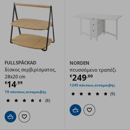
FULLSPÄCKAD
NORDEN
δίσκος σερβιρίσματος,
πτυσσόμενο τραπέζι
Τρέχουσα τιμ
249
€
,
00
28x20 cm
Τρέχουσα τιμή
€ 14,99
14
€
,
99
1245 πόντους ανταμοιβής
70 πόντους ανταμοιβής
(9)
(8)
Προσθήκη στο καλάθι
Προσθήκη στα αγαπημ
Προσθήκη στο καλάθι
Προσθήκη στα αγαπημένα