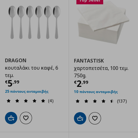
DRAGON
FANTASTISK
κουταλάκι του καφέ, 6
χαρτοπετσέτα, 100 τεμ.
τεμ.
750g.
Τρέχουσα τιμή
€ 5,99
5
Τρέχουσα τιμ
2
€
,
99
€
,
99
25 πόντους ανταμοιβής
10 πόντους ανταμοιβής
(4)
(137)
Προσθήκη στο καλάθι
Προσθήκη στα αγαπημένα
Προσθήκη στο καλάθι
Προσθήκη στα αγαπημ